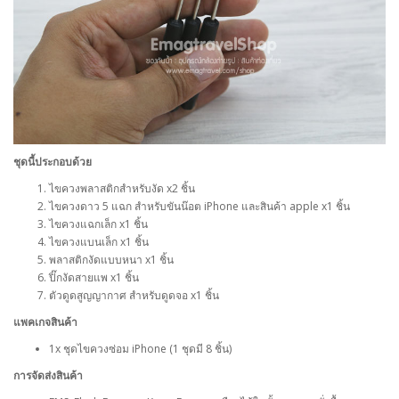
ชุดนี้ประกอบด้วย
ไขควงพลาสติกสำหรับงัด x2 ชิ้น
ไขควงดาว 5 แฉก สำหรับขันน๊อต iPhone และสินค้า apple x1 ชิ้น
ไขควงแฉกเล็ก x1 ชิ้น
ไขควงแบนเล็ก x1 ชิ้น
พลาสติกงัดแบบหนา x1 ชิ้น
ปิ๊กงัดสายแพ x1 ชิ้น
ตัวดูดสูญญากาศ สำหรับดูดจอ x1 ชิ้น
แพคเกจสินค้า
1x ชุดไขควงซ่อม iPhone (1 ชุดมี 8 ชิ้น)
การจัดส่งสินค้า