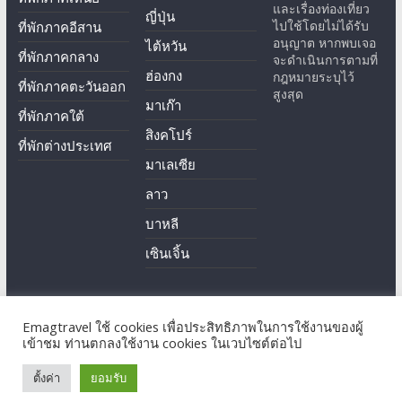
และเรื่องท่องเที่ยว
ญี่ปุ่น
ไปใช้โดยไม่ได้รับ
ที่พักภาคอีสาน
อนุญาต หากพบเจอ
ไต้หวัน
ที่พักภาคกลาง
จะดำเนินการตามที่
ฮ่องกง
กฎหมายระบุไว้
ที่พักภาคตะวันออก
สูงสุด
มาเก๊า
ที่พักภาคใต้
สิงคโปร์
ที่พักต่างประเทศ
มาเลเซีย
ลาว
บาหลี
เซินเจิ้น
Emagtravel ใช้ cookies เพื่อประสิทธิภาพในการใช้งานของผู้
Copyright © 2026
EmagTravel
. All rights reserved.
เข้าชม ท่านตกลงใช้งาน cookies ในเวบไซต์ต่อไป
Theme: ColorMag by
ThemeGrill
. Powered by
WordPress
.
ตั้งค่า
ยอมรับ