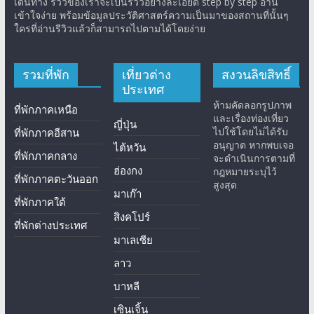
เดินทาง รีวิวของเราจะเป็นรีวิวอย่างละเอียด step by step อ่าน
เข้าใจง่าย พร้อมข้อมูลประวัติศาสตร์ความเป็นมาของสถานที่นั้นๆ
ใครที่อ่านรีวิวแล้วก็สามารถไปตามได้โดยง่าย
รวมที่พัก
เที่ยวต่าง
สงวนลิขสิทธิ์
ประเทศ
ห้ามคัดลอกรูปภาพ
ที่พักภาคเหนือ
และเรื่องท่องเที่ยว
ญี่ปุ่น
ไปใช้โดยไม่ได้รับ
ที่พักภาคอีสาน
อนุญาต หากพบเจอ
ไต้หวัน
ที่พักภาคกลาง
จะดำเนินการตามที่
ฮ่องกง
กฎหมายระบุไว้
ที่พักภาคตะวันออก
สูงสุด
มาเก๊า
ที่พักภาคใต้
สิงคโปร์
ที่พักต่างประเทศ
มาเลเซีย
ลาว
บาหลี
เซินเจิ้น