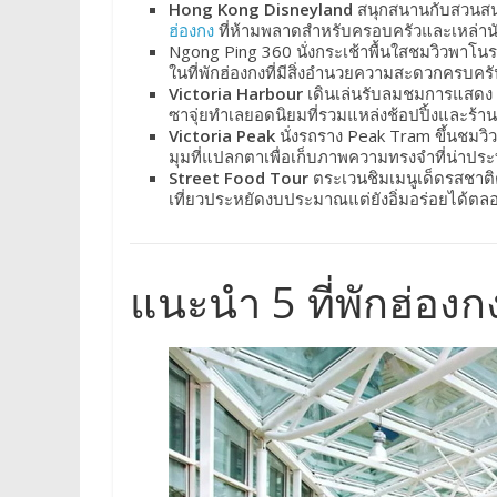
Hong Kong Disneyland
สนุกสนานกับสวนสนุก
ฮ่องกง
ที่ห้ามพลาดสำหรับครอบครัวและเหล่านัก
Ngong Ping 360 นั่งกระเช้าพื้นใสชมวิวพาโนร
ในที่พักฮ่องกงที่มีสิ่งอำนวยความสะดวกครบคร
Victoria Harbour
เดินเล่นรับลมชมการแสดง A S
ซาจุ่ยทำเลยอดนิยมที่รวมแหล่งช้อปปิ้งและร้าน
Victoria Peak
นั่งรถราง Peak Tram ขึ้นชมวิว
มุมที่แปลกตาเพื่อเก็บภาพความทรงจำที่น่าประ
Street Food Tour
ตระเวนชิมเมนูเด็ดรสชาติต้
เที่ยวประหยัดงบประมาณแต่ยังอิ่มอร่อยได้ตลอ
แนะนำ 5 ที่พักฮ่อง