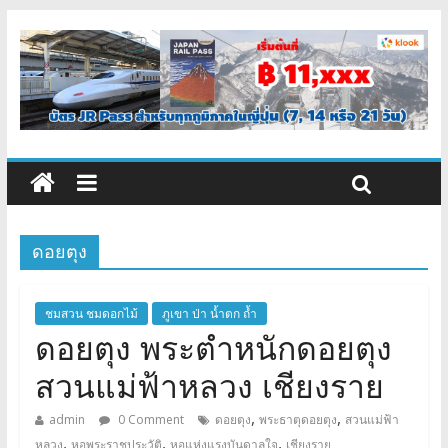
ดอยตุง
ชมสวน ชมดอกไม้
ภูเขา ป่า น้ำตก ถ้ำ
ดอยตุง พระตำหนักดอยตุง
สวนแม่ฟ้าหลวง เชียงราย
,
,
admin
0 Comment
ดอยตุง
พระธาตุดอยตุง
สวนแม่ฟ้า
,
,
,
หลวง
หอพระราชประวัติ
หอแห่งแรงบันดาลใจ
เชียงราย