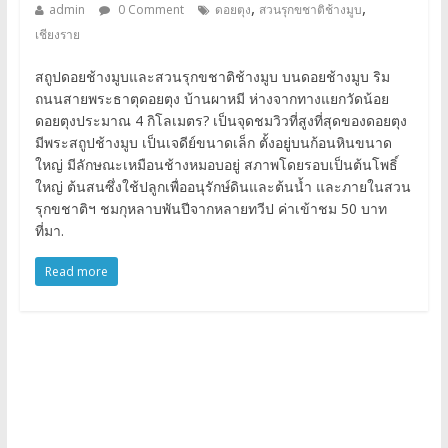
,
,
admin
0 Comment
ดอยตุง
สวนรุกขชาติช้างมูบ
เชียงราย
สถูปดอยช้างมูบและสวนรุกขชาติช้างมูบ บนดอยช้างมูบ ริม
ถนนสายพระธาตุดอยตุง บ้านผาหมี ห่างจากทางแยกวัดน้อย
ดอยตุงประมาณ 4 กิโลเมตร? เป็นจุดชมวิวที่สูงที่สุดของดอยตุง
มีพระสถูปช้างมูบ เป็นเจดีย์ขนาดเล็ก ตั้งอยู่บนก้อนหินขนาด
ใหญ่ มีลักษณะเหมือนช้างหมอบอยู่ สภาพโดยรอบเป็นต้นโพธิ์
ใหญ่ ต้นสนซึ่งใช้ปลูกเพื่ออนุรักษ์ดินและต้นน้ำ และภายในสวน
รุกขชาติฯ ชมกุหลาบพันปีจากหลายทวีป ค่าเข้าชม 50 บาท
ที่มา.
Read more