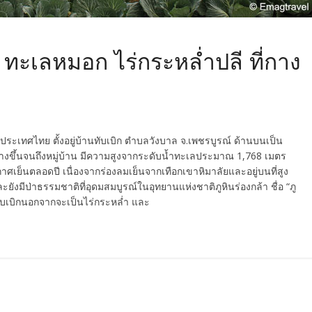
ยว ทะเลหมอก ไร่กระหล่ำปลี ที่กาง
นประเทศไทย ตั้งอยู่บ้านทับเบิก ตำบลวังบาล จ.เพชรบูรณ์ ด้านบนเป็น
ส้นทางขึ้นจนถึงหมู่บ้าน มีความสูงจากระดับน้ำทะเลประมาณ 1,768 เมตร
อากาศเย็นตลอดปี เนื่องจากร่องลมเย็นจากเทือกเขาหิมาลัยและอยู่บนที่สูง
ยังมีป่าธรรมชาติที่อุดมสมบูรณ์ในอุทยานแห่งชาติภูหินร่องกล้า ชื่อ “ภู
 ภูทับเบิกนอกจากจะเป็นไร่กระหล่ำ และ