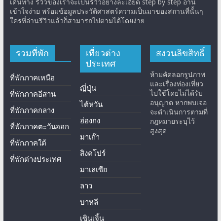
เดินทาง รีวิวของเราจะเป็นรีวิวอย่างละเอียด step by step อ่าน
เข้าใจง่าย พร้อมข้อมูลประวัติศาสตร์ความเป็นมาของสถานที่นั้นๆ
ใครที่อ่านรีวิวแล้วก็สามารถไปตามได้โดยง่าย
รวมที่พัก
เที่ยวต่าง
สงวนลิขสิทธิ์
ประเทศ
ห้ามคัดลอกรูปภาพ
ที่พักภาคเหนือ
และเรื่องท่องเที่ยว
ญี่ปุ่น
ไปใช้โดยไม่ได้รับ
ที่พักภาคอีสาน
อนุญาต หากพบเจอ
ไต้หวัน
ที่พักภาคกลาง
จะดำเนินการตามที่
ฮ่องกง
กฎหมายระบุไว้
ที่พักภาคตะวันออก
สูงสุด
มาเก๊า
ที่พักภาคใต้
สิงคโปร์
ที่พักต่างประเทศ
มาเลเซีย
ลาว
บาหลี
เซินเจิ้น