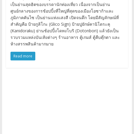
เป็นย่านสุดฮิตของบรรดานักท่องเที่ยว เนื่องจากเป็นย่าน
ศูนย์กลางของการช้อปปิ้งที่ใหญ่ที่สุดของเมืองโอซาก้าและ
ภูมิภาคคันไซ เป็นย่านแห่งแสงสี เปิดจนดึก โดยมีสัญลักษณ์ที่
สำคัญคือ ป้ายกูลิโกะ (Glico Sign) ป้ายปูยักษ์คานิโดระคุ
(Kanidoraku) ย่านช้อปปิ้งโดทงโบริ (Dotonbori) แล้วยังเป็น
รวบรวมแหล่งบันเทิงต่างๆ ร้านอาหาร ตู้เกมส์ ตู้คืบตุ๊กตา และ
ห้างสรรพสินค้ามากมาย
Read more