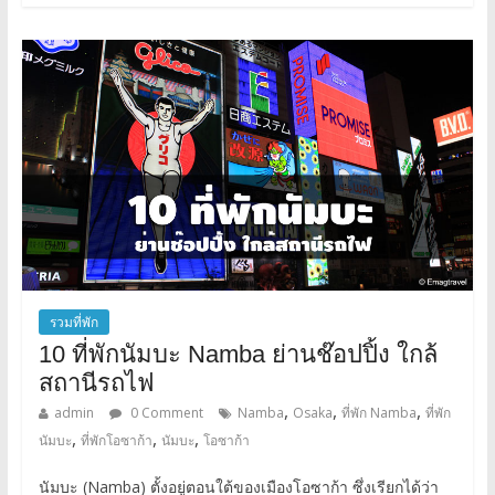
รวมที่พัก
10 ที่พักนัมบะ Namba ย่านช๊อปปิ้ง ใกล้
สถานีรถไฟ
,
,
,
admin
0 Comment
Namba
Osaka
ที่พัก Namba
ที่พัก
,
,
,
นัมบะ
ที่พักโอซาก้า
นัมบะ
โอซาก้า
นัมบะ (Namba) ตั้งอยู่ตอนใต้ของเมืองโอซาก้า ซึ่งเรียกได้ว่า