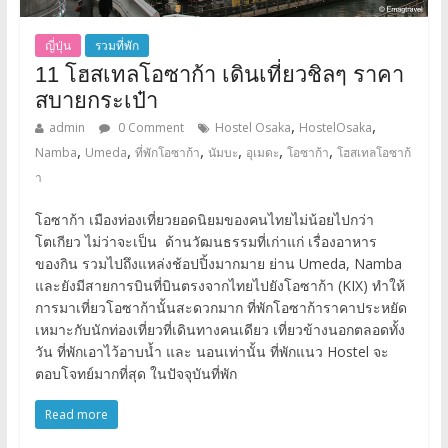
ญี่ปุ่น
รวมที่พัก
11 โฮสเทลโอซาก้า เดินเที่ยวชิลๆ ราคา
สบายกระเป๋า
,
,
admin
0 Comment
Hostel Osaka
HostelOsaka
,
,
,
,
,
,
Namba
Umeda
ที่พักโอซาก้า
นัมบะ
อุเมดะ
โอซาก้า
โฮสเทลโอซาก้
า
โอซาก้า เมืองท่องเที่ยวยอดนิยมของคนไทยไม่น้อยไปกว่า
โตเกียว ไม่ว่าจะเป็น ด้านวัฒนธรรมที่เก่าแก่ เรื่องอาหาร
ของกิน รวมไปถึงแหล่งช้อปปิ้งมากมาย ย่าน Umeda, Namba
และยังมีสายการบินที่บินตรงจากไทยไปยังโอซาก้า (KIX) ทำให้
การมาเที่ยวโอซาก้านั้นสะดวกมาก ที่พักโอซาก้าราคาประหยัด
เหมาะกับนักท่องเที่ยวที่เดินทางคนเดียว เที่ยวข้างนอกตลอดทั้ง
วัน ที่พักเอาไว้อาบน้ำ และ นอนเท่านั้น ที่พักแนว Hostel จะ
ตอบโจทย์มากที่สุด ในปัจจุบันที่พัก
Read more