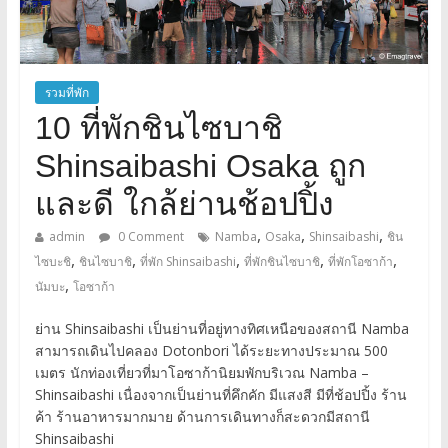
รวมที่พัก
10 ที่พักชินไซบาชิ
Shinsaibashi Osaka ถูก
และดี ใกล้ย่านช้อปปิ้ง
,
,
,
admin
0 Comment
Namba
Osaka
Shinsaibashi
ชิน
,
,
,
,
,
ไซบะชิ
ชินไซบาชิ
ที่พัก Shinsaibashi
ที่พักชินไซบาชิ
ที่พักโอซาก้า
,
นัมบะ
โอซาก้า
ย่าน Shinsaibashi เป็นย่านที่อยู่ทางทิศเหนือของสถานี Namba
สามารถเดินไปคลอง Dotonbori ได้ระยะทางประมาณ 500
เมตร นักท่องเที่ยวที่มาโอซาก้านิยมพักบริเวณ Namba –
Shinsaibashi เนื่องจากเป็นย่านที่คึกคัก มีแสงสี มีที่ช้อปปิ้ง ร้าน
ค้า ร้านอาหารมากมาย ด้านการเดินทางก็สะดวกมีสถานี
Shinsaibashi