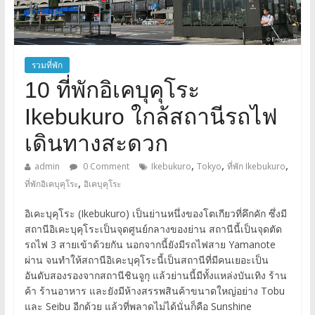
รวมที่พัก
10 ที่พักอิเคบุคุโระ
Ikebukuro ใกล้สถานีรถไฟ
เดินทางสะดวก
,
,
,
admin
0 Comment
Ikebukuro
Tokyo
ที่พัก Ikebukuro
,
ที่พักอิเคบุคุโระ
อิเคบุคุโระ
อิเคะบุคุโระ (Ikebukuro) เป็นย่านหนึ่งของโตเกียวที่คึกคัก ซึ่งมี
สถานีอิเคะบุคุโระเป็นจุดศูนย์กลางของย่าน สถานีนี้เป็นจุดตัด
รถไฟ 3 สายเข้าด้วยกัน นอกจากนี้ยังมีรถไฟสาย Yamanote
ผ่าน จนทำให้สถานีอิเคะบุคุโระนี้เป็นสถานีที่มีคนเยอะเป็น
อันดับสองรองจากสถานีชินจูกุ แล้วย่านนี้มีทั้งแหล่งบันเทิง ร้าน
ค้า ร้านอาหาร และยังมีห้างสรรพสินค้าขนาดใหญ่อย่าง Tobu
และ Seibu อีกด้วย แล้วที่พลาดไม่ได้นั่นก็คือ Sunshine