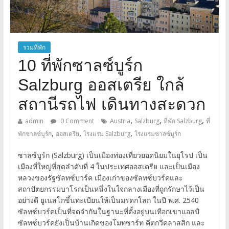
รวมที่พัก
10 ที่พักซาลซ์บูร์ก
Salzburg ออสเตรีย ใกล้
สถานีรถไฟ เดินทางสะดวก
,
,
,
admin
0 Comment
Austria
Salzburg
ที่พัก Salzburg
ที่
,
,
,
พักซาลซ์บูร์ก
ออสเตรีย
โรงแรม Salzburg
โรงแรมซาลซ์บูร์ก
ซาลซ์บูร์ก (Salzburg) เป็นเมืองท่องเที่ยวยอดนิยมในยุโรป เป็น
เมืองที่ใหญ่ที่สุดลำดับที่ 4 ในประเทศออสเตรีย และเป็นเมือง
หลวงของรัฐซัลทซ์บวร์ค เมืองเก่าของซัลทซ์บวร์คและ
สถาปัตยกรรมบาโรกเป็นหนึ่งในใจกลางเมืองที่ถูกรักษาไว้เป็น
อย่างดี ยูเนสโกขึ้นทะเบียนให้เป็นมรดกโลก ในปี พ.ศ. 2540
ซัลทซ์บวร์คเป็นที่จดจำกันในฐานะที่ตั้งอยู่บนเทือกเขาแอลป์
ซัลทซ์บวร์คยังเป็นบ้านเกิดของโมทซาร์ท คีตกวีคลาสสิก และ