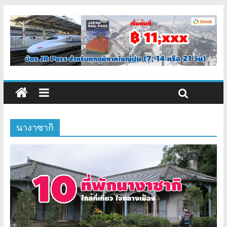
นางาซากิ