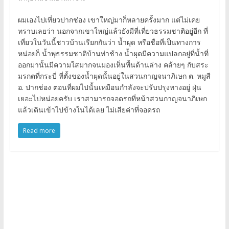
ผมเองไปเที่ยวปากช่อง เขาใหญ่มาก็หลายครั้งมาก แต่ไม่เคย
ทราบเลยว่า นอกจากเขาใหญ่แล้วยังมีที่เที่ยวธรรมชาติอยู่อีก ที่
เที่ยวในวันนี้ชาวบ้านเรียกกันว่า น้ำผุด หรือชื่อที่เป็นทางการ
หน่อยก็ น้ำพุธรรมชาติบ้านท่าช้าง น้ำผุดมีความแปลกอยู่ที่น้ำที่
ออกมานั้นมีความใสมากจนมองเห็นพื้นด้านล่าง คล้ายๆ กับสระ
มรกตที่กระบี่ ที่ตั้งของน้ำผุดนั้นอยู่ในสวนกาญจนาภิเษก ต. หมูสี
อ. ปากช่อง ตอนที่ผมไปนั้นเหมือนกำลังจะปรับปรุงทางอยู่ ฝุ่น
เยอะไปหน่อยครับ เราสามารถจอดรถที่หน้าสวนกาญจนาภิเษก
แล้วเดินเข้าไปข้างในได้เลย ไม่เสียค่าที่จอดรถ
Read more