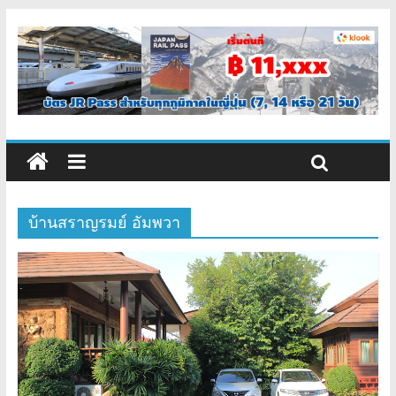
บ้านสราญรมย์ อัมพวา