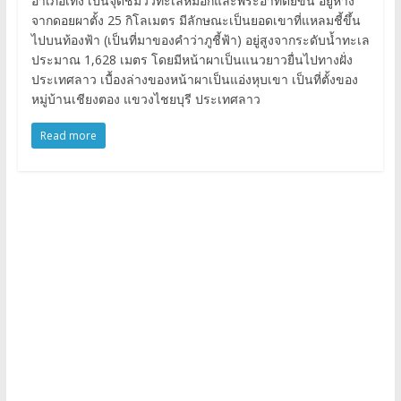
อำเภอเทิง เป็นจุดชมวิวทะเลหมอกและพระอาทิตย์ขึ้น อยู่ห่าง
จากดอยผาตั้ง 25 กิโลเมตร มีลักษณะเป็นยอดเขาที่แหลมชี้ขึ้น
ไปบนท้องฟ้า (เป็นที่มาของคำว่าภูชี้ฟ้า) อยู่สูงจากระดับน้ำทะเล
ประมาณ 1,628 เมตร โดยมีหน้าผาเป็นแนวยาวยื่นไปทางฝั่ง
ประเทศลาว เบื้องล่างของหน้าผาเป็นแอ่งหุบเขา เป็นที่ตั้งของ
หมู่บ้านเชียงตอง แขวงไชยบุรี ประเทศลาว
Read more