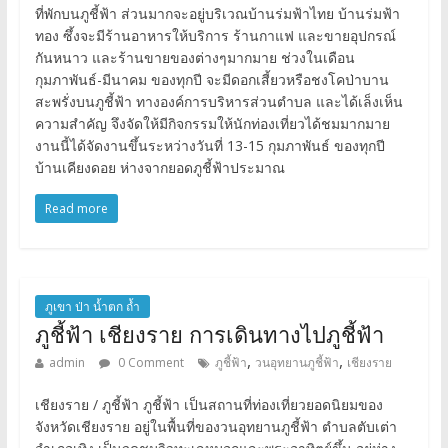
ที่พักบนภูชี้ฟ้า ส่วนมากจะอยู่บริเวณบ้านร่มฟ้าไทย บ้านร่มฟ้า
ทอง ซึ้งจะมีร้านอาหารให้บริการ ร้านกาแฟ และขายอุปกรณ์
กันหนาว และร้านขายของต่างๆมากมาย ช่วงในเดือน
กุมภาพันธ์-มีนาคม ของทุกปี จะมีดอกเสี้ยวหรือชงโคป่าบาน
สะพรั่งบนภูชี้ฟ้า ทางองค์การบริหารส่วนตำบล และได้เล็งเห็น
ความสำคัญ จึงจัดให้มีกิจกรรมให้นักท่องเที่ยวได้ชมมากมาย
งานนี้ได้จัดงานขึ้นระหว่างวันที่ 13-15 กุมภาพันธ์ ของทุกปี
บ้านเคียงดอย ห่างจากยอดภูชี้ฟ้าประมาณ
Read more
ภูเขา ป่า น้ำตก ถ้ำ
ภูชี้ฟ้า เชียงราย การเดินทางไปภูชี้ฟ้า
,
,
admin
0 Comment
ภูชี้ฟ้า
วนอุทยานภูชี้ฟ้า
เชียงราย
เชียงราย / ภูชี้ฟ้า ภูชี้ฟ้า เป็นสถานที่ท่องเที่ยวยอดนิยมของ
จังหวัดเชียงราย อยู่ในพื้นที่ของวนอุทยานภูชี้ฟ้า ตำบลตับเต่า