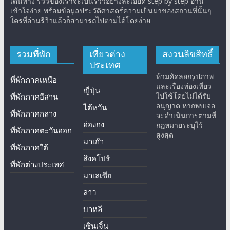
เดินทาง รีวิวของเราจะเป็นรีวิวอย่างละเอียด step by step อ่าน
เข้าใจง่าย พร้อมข้อมูลประวัติศาสตร์ความเป็นมาของสถานที่นั้นๆ
ใครที่อ่านรีวิวแล้วก็สามารถไปตามได้โดยง่าย
รวมที่พัก
เที่ยวต่าง
สงวนลิขสิทธิ์
ประเทศ
ห้ามคัดลอกรูปภาพ
ที่พักภาคเหนือ
และเรื่องท่องเที่ยว
ญี่ปุ่น
ไปใช้โดยไม่ได้รับ
ที่พักภาคอีสาน
อนุญาต หากพบเจอ
ไต้หวัน
ที่พักภาคกลาง
จะดำเนินการตามที่
ฮ่องกง
กฎหมายระบุไว้
ที่พักภาคตะวันออก
สูงสุด
มาเก๊า
ที่พักภาคใต้
สิงคโปร์
ที่พักต่างประเทศ
มาเลเซีย
ลาว
บาหลี
เซินเจิ้น