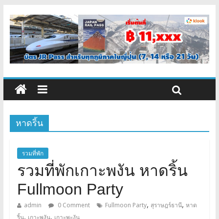
หาดริ้น
รวมที่พัก
รวมที่พักเกาะพงัน หาดริ้น
Fullmoon Party
,
,
admin
0 Comment
Fullmoon Party
สุราษฎร์ธานี
หาด
,
,
ริ้น
เกาะพงัน
เกาะพะงัน