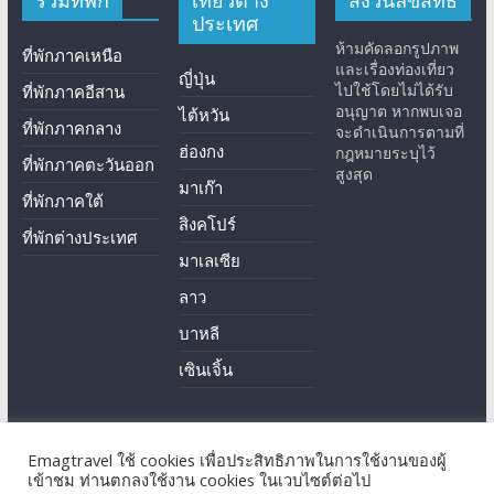
รวมที่พัก
เที่ยวต่าง
สงวนลิขสิทธิ์
ประเทศ
ห้ามคัดลอกรูปภาพ
ที่พักภาคเหนือ
และเรื่องท่องเที่ยว
ญี่ปุ่น
ไปใช้โดยไม่ได้รับ
ที่พักภาคอีสาน
อนุญาต หากพบเจอ
ไต้หวัน
ที่พักภาคกลาง
จะดำเนินการตามที่
ฮ่องกง
กฎหมายระบุไว้
ที่พักภาคตะวันออก
สูงสุด
มาเก๊า
ที่พักภาคใต้
สิงคโปร์
ที่พักต่างประเทศ
มาเลเซีย
ลาว
บาหลี
เซินเจิ้น
Emagtravel ใช้ cookies เพื่อประสิทธิภาพในการใช้งานของผู้
Copyright © 2026
EmagTravel
. All rights reserved.
เข้าชม ท่านตกลงใช้งาน cookies ในเวบไซต์ต่อไป