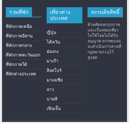
รวมที่พัก
เที่ยวต่าง
สงวนลิขสิทธิ์
ประเทศ
ห้ามคัดลอกรูปภาพ
ที่พักภาคเหนือ
และเรื่องท่องเที่ยว
ญี่ปุ่น
ไปใช้โดยไม่ได้รับ
ที่พักภาคอีสาน
อนุญาต หากพบเจอ
ไต้หวัน
ที่พักภาคกลาง
จะดำเนินการตามที่
ฮ่องกง
กฎหมายระบุไว้
ที่พักภาคตะวันออก
สูงสุด
มาเก๊า
ที่พักภาคใต้
สิงคโปร์
ที่พักต่างประเทศ
มาเลเซีย
ลาว
บาหลี
เซินเจิ้น