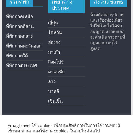
รวมที่พัก
เที่ยวต่าง
สงวนลิขสิทธิ์
ประเทศ
ห้ามคัดลอกรูปภาพ
ที่พักภาคเหนือ
และเรื่องท่องเที่ยว
ญี่ปุ่น
ไปใช้โดยไม่ได้รับ
ที่พักภาคอีสาน
อนุญาต หากพบเจอ
ไต้หวัน
ที่พักภาคกลาง
จะดำเนินการตามที่
ฮ่องกง
กฎหมายระบุไว้
ที่พักภาคตะวันออก
สูงสุด
มาเก๊า
ที่พักภาคใต้
สิงคโปร์
ที่พักต่างประเทศ
มาเลเซีย
ลาว
บาหลี
เซินเจิ้น
Emagtravel ใช้ cookies เพื่อประสิทธิภาพในการใช้งานของผู้
Copyright © 2026
EmagTravel
. All rights reserved.
เข้าชม ท่านตกลงใช้งาน cookies ในเวบไซต์ต่อไป