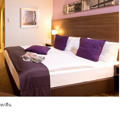
ท/คืน