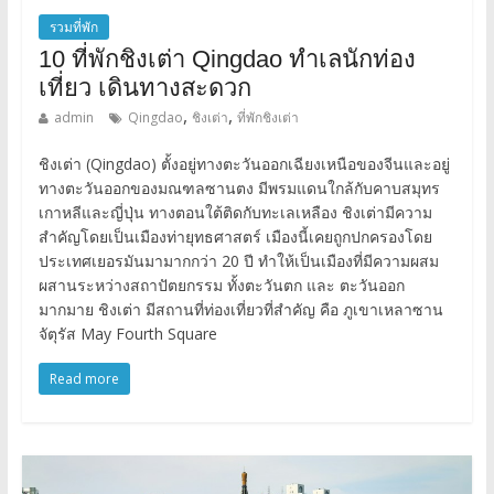
รวมที่พัก
10 ที่พักชิงเต่า Qingdao ทำเลนักท่อง
เที่ยว เดินทางสะดวก
,
,
admin
Qingdao
ชิงเต่า
ที่พักชิงเต่า
ชิงเต่า (Qingdao) ตั้งอยู่ทางตะวันออกเฉียงเหนือของจีนและอยู่
ทางตะวันออกของมณฑลซานตง มีพรมแดนใกล้กับคาบสมุทร
เกาหลีและญี่ปุ่น ทางตอนใต้ติดกับทะเลเหลือง ชิงเต่ามีความ
สำคัญโดยเป็นเมืองท่ายุทธศาสตร์ เมืองนี้เคยถูกปกครองโดย
ประเทศเยอรมันมามากกว่า 20 ปี ทำให้เป็นเมืองที่มีความผสม
ผสานระหว่างสถาปัตยกรรม ทั้งตะวันตก และ ตะวันออก
มากมาย ชิงเต่า มีสถานที่ท่องเที่ยวที่สำคัญ คือ ภูเขาเหลาซาน
จัตุรัส May Fourth Square
Read more