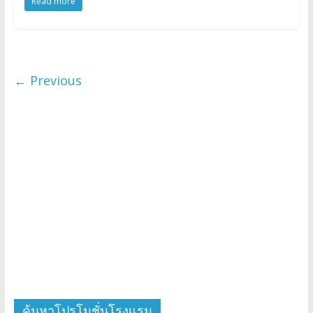
Read more
← Previous
ค้นหาโปรโมชั่นโรงแรม