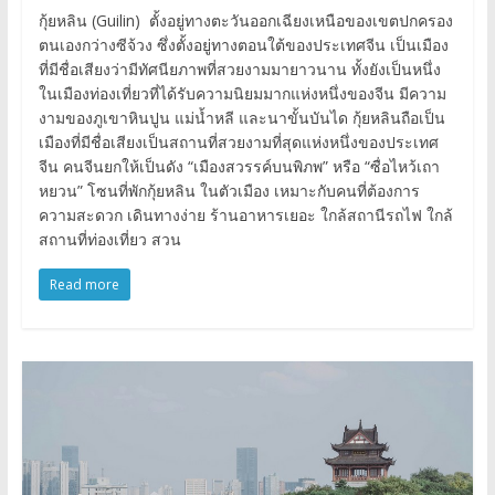
กุ้ยหลิน (Guilin) ตั้งอยู่ทางตะวันออกเฉียงเหนือของเขตปกครอง
ตนเองกว่างซีจ้วง ซึ่งตั้งอยู่ทางตอนใต้ของประเทศจีน เป็นเมือง
ที่มีชื่อเสียงว่ามีทัศนียภาพที่สวยงามมายาวนาน ทั้งยังเป็นหนึ่ง
ในเมืองท่องเที่ยวที่ได้รับความนิยมมากแห่งหนึ่งของจีน มีความ
งามของภูเขาหินปูน แม่น้ำหลี และนาขั้นบันได กุ้ยหลินถือเป็น
เมืองที่มีชื่อเสียงเป็นสถานที่สวยงามที่สุดแห่งหนึ่งของประเทศ
จีน คนจีนยกให้เป็นดัง “เมืองสวรรค์บนพิภพ” หรือ “ซื่อไหว้เถา
หยวน” โซนที่พักกุ้ยหลิน ในตัวเมือง เหมาะกับคนที่ต้องการ
ความสะดวก เดินทางง่าย ร้านอาหารเยอะ ใกล้สถานีรถไฟ ใกล้
สถานที่ท่องเที่ยว สวน
Read more