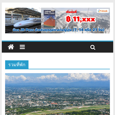
รวมที่พัก