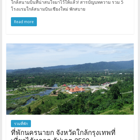
ใกล้สนามบินที่น่าสนใจมาไว้ให้แล้ว! สารบัญบทความ รวม 5
โรงแรมใกล้สนามบินเชียงใหม่ พักสบาย
Read more
รวมที่พัก
ที่พักนครนายก จังหวัดใกล้กรุงเทพที่