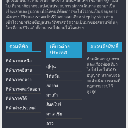
จุดเริ่มต้นของเวบนี้ เริ่มจากที่เราเป็นคนชอบเที่ยว ชอบถ่ายรูป เมื่อ
ไปเที่ยวมาก็อยากจะแบ่งปันประสบการณ์การเดินทาง ออกมาเป็น
เรื่องเล่าและรูปถ่าย เพื่อให้คนที่ต้องการจะไปไว้อ่านเป็นข้อมูลการ
เดินทาง รีวิวของเราจะเป็นรีวิวอย่างละเอียด step by step อ่าน
เข้าใจง่าย พร้อมข้อมูลประวัติศาสตร์ความเป็นมาของสถานที่นั้นๆ
ใครที่อ่านรีวิวแล้วก็สามารถไปตามได้โดยง่าย
รวมที่พัก
เที่ยวต่าง
สงวนลิขสิทธิ์
ประเทศ
ห้ามคัดลอกรูปภาพ
ที่พักภาคเหนือ
และเรื่องท่องเที่ยว
ญี่ปุ่น
ไปใช้โดยไม่ได้รับ
ที่พักภาคอีสาน
อนุญาต หากพบเจอ
ไต้หวัน
ที่พักภาคกลาง
จะดำเนินการตามที่
ฮ่องกง
กฎหมายระบุไว้
ที่พักภาคตะวันออก
สูงสุด
มาเก๊า
ที่พักภาคใต้
สิงคโปร์
ที่พักต่างประเทศ
มาเลเซีย
ลาว