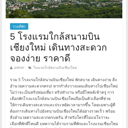
รวมที่พัก
5 โรงแรมใกล้สนามบิน
เชียงใหม่ เดินทางสะดวก
จองง่าย ราคาดี
admin
โรงแรมใกล้สนามบินเชียงใหม่
รวม 5 โรงแรมใกล้สนามบินเชียงใหม่ พักสบาย เดินทางง่าย สิ่ง
อำนวยความสะดวกครบ! หากกำลังวางแผนเดินทางไปเชียงใหม่
ไม่ว่าจะเป็นทริปท่องเที่ยว ทริปทำงาน หรือมีไฟลต์เช้าตรู่ การ
เลือกพักโรงแรมใกล้สนามบินเชียงใหม่ถือเป็นตัวเลือกที่ช่วย
ให้การเดินทางสะดวกและประหยัดเวลามากขึ้น โดยเฉพาะผู้ที่
ต้องการเดินทางไปยังสนามบินเชียงใหม่ได้อย่างรวดเร็ว พร้อม
สิ่งอำนวยความสะดวกครบครัน สำหรับใครที่ไม่แน่ใจว่าจะ
เลือกที่พักที่ไหนดี บทความได้รวบรวมที่พักและโรงแรมเชียงใหม่