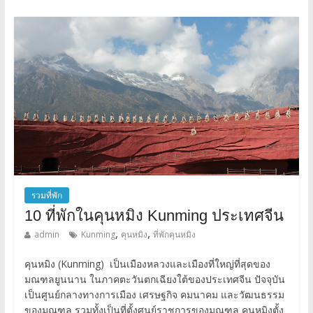
รวมที่พัก
10 ที่พักในคุนหมิง Kunming ประเทศจีน
,
,
admin
Kunming
คุนหมิง
ที่พักคุนหมิง
คุนหมิง (Kunming) เป็นเมืองหลวงและเมืองที่ใหญ่ที่สุดของ
มณฑลยูนนาน ในภาคตะวันตกเฉียงใต้ของประเทศจีน ปัจจุบัน
เป็นศูนย์กลางทางการเมือง เศรษฐกิจ คมนาคม และวัฒนธรรม
ของมณฑล รวมทั้งเป็นที่ตั้งศูนย์ราชการของมณฑล คุนหมิงตั้ง