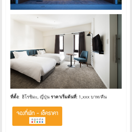
ที่ตั้ง:
ฮิโรชิมะ, ญี่ปุ่น
ราคาเริ่มต้นที่:
1,xxx บาท/คืน