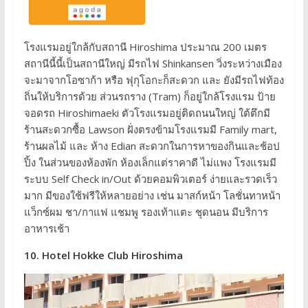
โรงแรมอยู่ใกล้กับสถานี Hiroshima ประมาณ 200 เมตร
สถานีนี้นี้เป็นสถานีใหญ่ มีรถไฟ Shinkansen วิ่งระหว่างเมือง
จะมาจากโอซาก้า หรือ ฟุกุโอกะก็สะดวก และ ยังมีรถไฟท้อง
ถิ่นให้บริการด้วย ส่วนรถราง (Tram) ก็อยู่ใกล้โรงแรม ป้าย
จอดรถ Hiroshimaeki ตัวโรงแรมอยู่ติดถนนใหญ่ ใต้ตึกมี
ร้านสะดวกซื้อ Lawson ฝั่งตรงข้ามโรงแรมมี Family mart,
ร้านผลไม้ และ ห้าง Edian สะดวกในการหาของกินและช้อป
ปิ้ง ในส่วนของห้องพัก ห้องเล็กแต่ราคาดี ไม่แพง โรงแรมมี
ระบบ Self Check in/Out ด้วยคอมพิวเตอร์ ง่ายและรวดเร็ว
มาก มีของใช้ฟรีให้หลายอย่าง เช่น มาสก์หน้า โลชั่นทาหน้า
แว็กซ์ผม ชา/กาแฟ แชมพู รองเท้าแตะ ชุดนอน มีบริการ
อาหารเช้า
10. Hotel Hokke Club Hiroshima