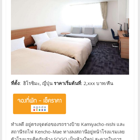
ที่ตั้ง:
ฮิโรชิมะ, ญี่ปุ่น
ราคาเริ่มต้นที่:
2,xxx บาท/คืน
ทำเลดี อยู่ตรงจุดต่อของรถรางป้าย Kamiyacho-nishi และ
สถานีรถไฟ Kencho-Mae ทางลงสถานีอยู่หน้าโรงแรมเลย
ตัวโรงแรมติดกับห้าง SOGO เป็นห้างใหญ่ สะดวกในการ