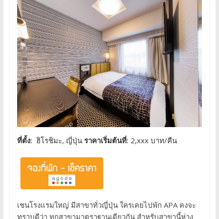
ที่ตั้ง:
ฮิโรชิมะ, ญี่ปุ่น
ราคาเริ่มต้นที่:
2,xxx บาท/คืน
เชนโรงแรมใหญ่ มีสาขาทั่วญี่ปุ่น ใครเคยไปพัก APA คงจะ
ทราบดีว่า ทุกสาขามาตราฐานเดียวกัน สำหรับสาขานี้ห่าง