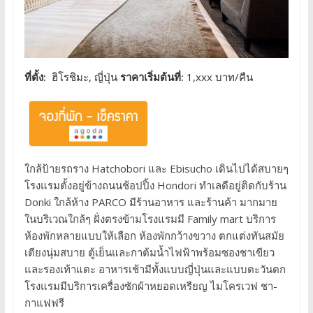
ที่ตั้ง:
ฮิโรชิมะ, ญี่ปุ่น
ราคาเริ่มต้นที่:
1,xxx บาท/คืน
ใกล้ป้ายรถราง Hatchobori และ Ebisucho เดินไปได้สบายๆ
โรงแรมตั้งอยู่ข้างถนนช้อปปิ้ง Hondori ทำเลดีอยู่ติดกับร้าน
Donki ใกล้ห้าง PARCO มีร้านอาหาร และร้านค้า มากมาย
ในบริเวณใกล้ๆ ฝั่งตรงข้ามโรงแรมมี Family mart บริการ
ห้องพักหลายแบบให้เลือก ห้องพักกว้างขวาง ตกแต่งทันสมัย
เตียงนุ่มสบาย ตู้เย็นและกาต้มน้ำไฟฟ้าพร้อมซองชาเขียว
และรองเท้าแตะ อาหารเช้ามีทั้งแบบญี่ปุ่นและแบบตะวันตก
โรงแรมมีบริการเครื่องซักผ้าหยอดเหรียญ ไมโครเวฟ ชา-
กาแฟฟรี