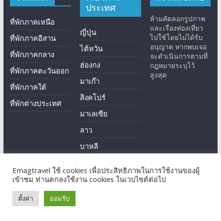
ประเทศ
ห้ามคัดลอกรูปภาพ
ที่พักภาคเหนือ
และเรื่องท่องเที่ยว
ญี่ปุ่น
ไปใช้โดยไม่ได้รับ
ที่พักภาคอีสาน
อนุญาต หากพบเจอ
ไต้หวัน
ที่พักภาคกลาง
จะดำเนินการตามที่
ฮ่องกง
กฎหมายระบุไว้
ที่พักภาคตะวันออก
สูงสุด
มาเก๊า
ที่พักภาคใต้
สิงคโปร์
ที่พักต่างประเทศ
มาเลเซีย
ลาว
บาหลี
เซินเจิ้น
Emagtravel ใช้ cookies เพื่อประสิทธิภาพในการใช้งานของผู้
เข้าชม ท่านตกลงใช้งาน cookies ในเวบไซต์ต่อไป
ตั้งค่า
ยอมรับ
Copyright © 2026
EmagTravel
. All rights reserved.
Theme: ColorMag by
ThemeGrill
. Powered by
WordPress
.