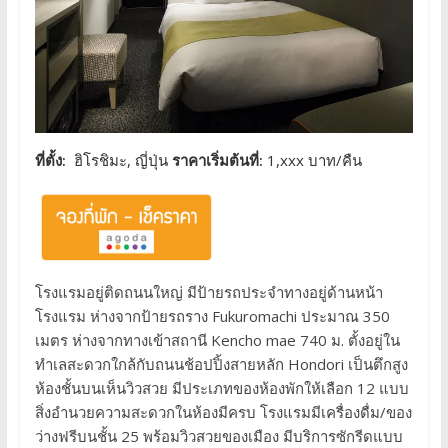
ที่ตั้ง:
ฮิโรชิมะ, ญี่ปุ่น
ราคาเริ่มต้นที่:
1,xxx บาท/คืน
โรงแรมอยู่ติดถนนใหญ่ มีป้ายรถประจำทางอยู่ด้านหน้า
โรงแรม ห่างจากป้ายรถราง Fukuromachi ประมาณ 350
เมตร ห่างจากทางเข้าสถานี Kencho mae 740 ม. ตั้งอยู่ใน
ทำเลสะดวกใกล้กับถนนช้อปปิ้งสายหลัก Hondori เป็นตึกสูง
ห้องชั้นบนเห็นวิวสวย มีประเภทของห้องพักให้เลือก 12 แบบ
สิ่งอำนวยความสะดวกในห้องมีครบ โรงแรมมีเครื่องดื่ม/ของ
ว่างฟรีบนชั้น 25 พร้อมวิวสวยของเมือง มีบริการซักรีดแบบ