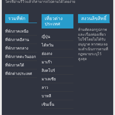
ใครที่อ่านรีวิวแล้วก็สามารถไปตามได้โดยง่าย
รวมที่พัก
เที่ยวต่าง
สงวนลิขสิทธิ์
ประเทศ
ห้ามคัดลอกรูปภาพ
ที่พักภาคเหนือ
และเรื่องท่องเที่ยว
ญี่ปุ่น
ไปใช้โดยไม่ได้รับ
ที่พักภาคอีสาน
อนุญาต หากพบเจอ
ไต้หวัน
ที่พักภาคกลาง
จะดำเนินการตามที่
ฮ่องกง
กฎหมายระบุไว้
ที่พักภาคตะวันออก
สูงสุด
มาเก๊า
ที่พักภาคใต้
สิงคโปร์
ที่พักต่างประเทศ
มาเลเซีย
ลาว
บาหลี
เซินเจิ้น