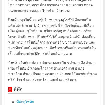
ไทย วางรากฐานการเมือง การปกครอง และศาสนา ตลอด
จนขยายอาณาเขตออกไปอย่างกว้างขวาง
ถึงแม้ว่าทุกวันนี้ความรุ่งเรืองของกรุงสุโขทัยได้กลายเป็น
อดีตไปแล้วตาม วัฏจักรความจริงที่ว่า มีเจริญก็ย่อมมีเสื่อม
เมืองคู่แฝด (สุโขทัยและศรีสัชนาลัย) อันลือลั่นและเกรียง
ไกรเหลือเพียงซากปรักหักพังไว้เป็นอนุสรณ์ แต่นักท่องเที่ยว
ที่เดินทางมาสุโขทัยก็ควรเคารพต่อวิญญาณบรรพบุรุษ และ
ท่องเที่ยวโดยมีจุดมุ่งหมาย เพื่อชื่นชมพร้อมย้อนรอยอดีตใน
เสี้ยวหนึ่งของประวัติศาสตร์ไทยอันยาวนาน
จังหวัดสุโขทัยแบ่งการปกครองออกเป็น 9 อำเภอ คือ อำเภอ
เมืองสุโขทัย อำเภอกงไกรลาศ อำเภอคีรีมาศ อำเภอ
ทุ่งเสลี่ยม อำเภอบ้านด่านลานหอย อำเภอศรีสัชนาลัย อำเภอ
ศรีสำโรง อำเภอสวรรคโลก และอำเภอศรีนคร
ที่พัก
ที่พักสุโขทัย