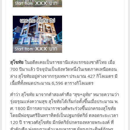
สุโขทัย
ในอดีตเคยเป็นราชธานีแห่งแรกของชาติไทย เมื่อ
700 ปีมาแล้ว ปัจจุบันเป็นจังหวัดหนึ่งในเขตภาคเหนือตอน
ล่าง สุโขทัยอยู่ห่างจากกรุงเทพฯ ประมาณ 427 กิโลเมตร มี
เนื้อที่ทั้งหมดประมาณ 6,596 ตารางกิโลเมตร
คำว่า สุโขทัย มาจากคำสองคำคือ “สุข+อุทัย” หมายความว่า
รุ่งอรุณแห่งความสุข สุโขทัยได้เริ่มก่อตั้งขึ้นเมื่อประมาณ พ.
ศ. 1800 มีการสถาปนาราชวงศ์พระร่วงขึ้นปกครองสุโขทัย
โดยมีพ่อขุนศรีอินทราทิตย์เป็นปฐมกษัตริย์ ตลอดระยะเวลา
120 ปี ราชวงศ์สุโขทัย มีกษัตริย์ปกครองหลายพระองค์ ที่
สำคัญคือ พ่อขุนรามคำแหงมหาราช ผู้ทรงประดิษฐ์อักษร