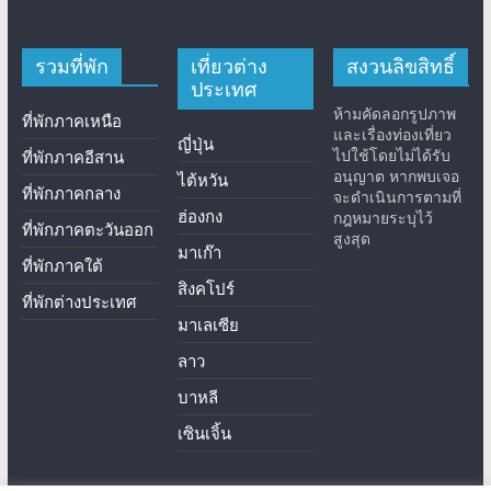
รวมที่พัก
เที่ยวต่าง
สงวนลิขสิทธิ์
ประเทศ
ห้ามคัดลอกรูปภาพ
ที่พักภาคเหนือ
และเรื่องท่องเที่ยว
ญี่ปุ่น
ไปใช้โดยไม่ได้รับ
ที่พักภาคอีสาน
อนุญาต หากพบเจอ
ไต้หวัน
ที่พักภาคกลาง
จะดำเนินการตามที่
ฮ่องกง
กฎหมายระบุไว้
ที่พักภาคตะวันออก
สูงสุด
มาเก๊า
ที่พักภาคใต้
สิงคโปร์
ที่พักต่างประเทศ
มาเลเซีย
ลาว
บาหลี
เซินเจิ้น