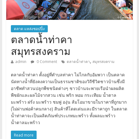
ตลาด แหล่งชอปปิ้ง
ตลาดน้ำท่าคา
สมุทรสงคราม
,
admin
0 Comment
ตลาดน้ำท่าคา
สมุทรสงคราม
ตลาดน้ำท่าคา ตั้งอยู่ที่ตำบลท่าคา ไม่ไกลกับอัมพวา เป็นตลาด
นัดทางน้ำที่ยังคงความเป็นธรรมชาติของวิถีชีวิตชาวบ้านซึ่งมี
อาชีพทำสวนปลูกพืชชนิดต่างๆ ชาวบ้านจะพายเรือนำผลผลิต
พืชผักและผลไม้จากสวน เช่น พริก หอม กระเทียม น้ำตาล
มะพร้าว ฝรั่ง มะพร้าว ชมพู่ องุ่น ส้มโอมาขายในราคาที่ถูกมาก
(ไม่ผ่านพ่อค้าคนกลาง) สินค้าที่โดดเด่นและมีราคาถูก ในตลาด
น้ำท่าคาจะเป็นผลิตภัณฑ์ประเภทมะพร้าว ทั้งผลมะพร้าว
น้ำตาลมะพร้าว
Read more