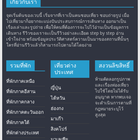
เกี่ยวกับเรา
จุดเริ่มต้นของเวบนี้ เริ่มจากที่เราเป็นคนชอบเที่ยว ชอบถ่ายรูป เมื่อ
ไปเที่ยวมาก็อยากจะแบ่งปันประสบการณ์การเดินทาง ออกมาเป็น
เรื่องเล่าและรูปถ่าย เพื่อให้คนที่ต้องการจะไปไว้อ่านเป็นข้อมูลการ
เดินทาง รีวิวของเราจะเป็นรีวิวอย่างละเอียด step by step อ่าน
เข้าใจง่าย พร้อมข้อมูลประวัติศาสตร์ความเป็นมาของสถานที่นั้นๆ
ใครที่อ่านรีวิวแล้วก็สามารถไปตามได้โดยง่าย
รวมที่พัก
เที่ยวต่าง
สงวนลิขสิทธิ์
ประเทศ
ห้ามคัดลอกรูปภาพ
ที่พักภาคเหนือ
และเรื่องท่องเที่ยว
ญี่ปุ่น
ไปใช้โดยไม่ได้รับ
ที่พักภาคอีสาน
อนุญาต หากพบเจอ
ไต้หวัน
ที่พักภาคกลาง
จะดำเนินการตามที่
ฮ่องกง
กฎหมายระบุไว้
ที่พักภาคตะวันออก
สูงสุด
มาเก๊า
ที่พักภาคใต้
สิงคโปร์
ที่พักต่างประเทศ
มาเลเซีย