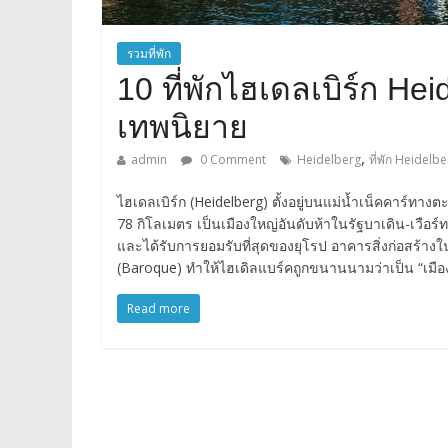
รวมที่พัก
10 ที่พักไฮเดลเบิร์ก He
เทพนิยาย
,
admin
0 Comment
Heidelberg
ที่พัก Heidelb
ไฮเดลเบิร์ก (Heidelberg) ตั้งอยู่บนแม่น้ำเน็คคาร์ทา
78 กิโลเมตร เป็นเมืองใหญ่อันดับห้าในรัฐบาเดิน-เวือร์ท
และได้รับการยอมรับที่สุดของยุโรป อาคารสิ่งก่อสร้
(Baroque) ทำให้ไฮเดิลแบร์คถูกขนานนามว่าเป็น “เมือ
Read more