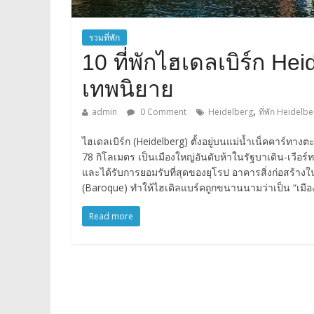
รวมที่พัก
10 ที่พักไฮเดลเบิร์ก He
เทพนิยาย
,
admin
0 Comment
Heidelberg
ที่พัก Heidelb
ไฮเดลเบิร์ก (Heidelberg) ตั้งอยู่บนแม่น้ำเน็คคาร์ทา
78 กิโลเมตร เป็นเมืองใหญ่อันดับห้าในรัฐบาเดิน-เวือร์ท
และได้รับการยอมรับที่สุดของยุโรป อาคารสิ่งก่อสร้
(Baroque) ทำให้ไฮเดิลแบร์คถูกขนานนามว่าเป็น “เมือ
Read more