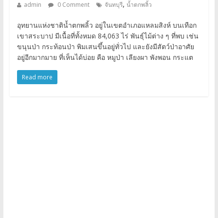
,
admin
0 Comment
จันทบุรี
น้ำตกพลิ้ว
อุทยานแห่งชาติน้ำตกพลิ้ว อยู่ในเขตอำเภอแหลมสิงห์ บนเทือก
เขาสระบาป มีเนื้อที่ทั้งหมด 84,063 ไร่ พันธุ์ไม้ต่าง ๆ ที่พบ เช่น
ขนุนป่า กระท้อนป่า พิมเสนขึ้นอยู่ทั่วไป และยังมีสัตว์ป่าอาศัย
อยู่อีกมากมาย ที่เห็นได้บ่อย คือ หมูป่า เลียงผา พังพอน กระแต
Read more