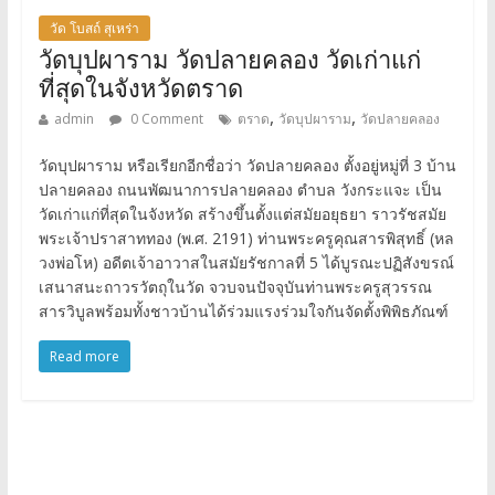
วัด โบสถ์ สุเหร่า
วัดบุปผาราม วัดปลายคลอง วัดเก่าแก่
ที่สุดในจังหวัดตราด
,
,
admin
0 Comment
ตราด
วัดบุปผาราม
วัดปลายคลอง
วัดบุปผาราม หรือเรียกอีกชื่อว่า วัดปลายคลอง ตั้งอยู่หมู่ที่ 3 บ้าน
ปลายคลอง ถนนพัฒนาการปลายคลอง ตำบล วังกระแจะ เป็น
วัดเก่าแก่ที่สุดในจังหวัด สร้างขึ้นตั้งแต่สมัยอยุธยา ราวรัชสมัย
พระเจ้าปราสาททอง (พ.ศ. 2191) ท่านพระครูคุณสารพิสุทธิ์ (หล
วงพ่อโห) อดีตเจ้าอาวาสในสมัยรัชกาลที่ 5 ได้บูรณะปฏิสังขรณ์
เสนาสนะถาวรวัตถุในวัด จวบจนปัจจุบันท่านพระครูสุวรรณ
สารวิบูลพร้อมทั้งชาวบ้านได้ร่วมแรงร่วมใจกันจัดตั้งพิพิธภัณฑ์
Read more