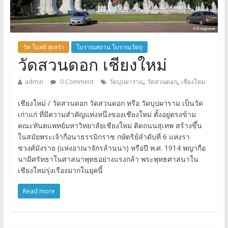
วัด โบสถ์ สุเหร่า
โบราณสถาน โบราณวัตถุ
วัดสวนดอก เชียงใหม่
,
,
admin
0 Comment
วัดบุปผาราม
วัดสวนดอก
เชียงใหม่
เชียงใหม่ / วัดสวนดอก วัดสวนดอก หรือ วัดบุปผาราม เป็นวัด
เก่าแก่ ที่มีความสำคัญแห่งหนึ่งของเชียงใหม่ ตั้งอยู่ตรงข้าม
คณะทันตแพทย์มหาวิทยาลัยเชียงใหม่ ติดถนนสุเทพ สร้างขึ้น
ในสมัยพระเจ้ากือนาธรรมิกราช กษัตริย์ลำดับที่ 6 แห่งรา
ชวงศ์มังราย (แห่งอาณาจักรล้านนา) หรือปี พ.ศ. 1914 พญากือ
นามีศรัทธาในศาสนาพุทธอย่างแรงกล้า พระพุทธศาสนาใน
เชียงใหม่รุ่งเรืองมากในยุคนี้
Read more