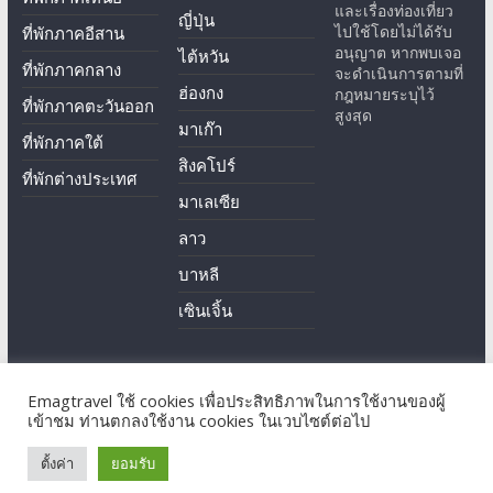
และเรื่องท่องเที่ยว
ญี่ปุ่น
ไปใช้โดยไม่ได้รับ
ที่พักภาคอีสาน
อนุญาต หากพบเจอ
ไต้หวัน
ที่พักภาคกลาง
จะดำเนินการตามที่
ฮ่องกง
กฎหมายระบุไว้
ที่พักภาคตะวันออก
สูงสุด
มาเก๊า
ที่พักภาคใต้
สิงคโปร์
ที่พักต่างประเทศ
มาเลเซีย
ลาว
บาหลี
เซินเจิ้น
Emagtravel ใช้ cookies เพื่อประสิทธิภาพในการใช้งานของผู้
Copyright © 2026
EmagTravel
. All rights reserved.
เข้าชม ท่านตกลงใช้งาน cookies ในเวบไซต์ต่อไป
Theme: ColorMag by
ThemeGrill
. Powered by
WordPress
.
ตั้งค่า
ยอมรับ