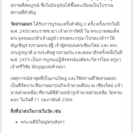
สภาพที่สมบูรณ์ ซึ่งในปัจจุบันได้ขึ้นทะเบียนเป็นโบราณ
สถานที่สำคัญ
วัดสวนดอก
ได้รับการบูรณะครั้งสำคัญ 2 ครั้ง ครั้งแรกในปี
พ.ศ. 2450 พระราชชายา เจ้าดารารัศมี ใน พระบาทสมเด็จ
พระจุลจอมเกล้าเจ้าอยู่หัว ทรงพระกรุณาโปรดเกล้าฯ ให้
อัญเชิญรวบรวมพระอัฐิ เจ้าผู้ครองนครเชียงใหม่ และ พระ
ประยูรญาติ มาประดิษฐานรวมกัน และต่อมาอีกครั้งหนึ่งในปี
พ.ศ. 2475 เป็นการบูรณปฏิสังขรณ์องค์พระวิหารโดย ครูบา
เจ้าศรีวิชัย นักบุญแห่งล้านนา
เหตุการณ์ล่าสุดที่เป็นงานใหญ่ และใช้สถานที่วัดสวนดอก
เป็นที่จัดงาน คืองานฌาปนกิจเจ้าดวงเดือน ณ เชียงใหม่ (เจ้า
นายฝ่ายเหนือ) ที่ลานพิธีด้านหน้ากู่เจ้านายฝ่ายเหนือ วัดสวน
ดอก ในวันที่ 11 กุมภาพันธ์ 2566
สิ่งที่น่าสนใจภายในวัด เช่น
พระเจดีย์ใหญ่ทรงลังกา