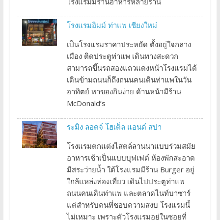
โรงแรมมีร้านอาหารหลายร้าน
โรงแรมอิมม์ ท่าแพ เชียงใหม่
เป็นโรงแรมราคาประหยัด ตั้งอยู่ใจกลาง
เมือง ติดประตูท่าแพ เดินทางสะดวก
สามารถขึ้นรถสองแถวแดงหน้าโรงแรมได้
เดินข้ามถนนก็ถึงถนนคนเดินท่าแพในวัน
อาทิตย์ หาของกินง่าย ด้านหน้ามีร้าน
McDonald’s
ระมิง ลอดจ์ โฮเต็ล แอนด์ สปา
โรงแรมตกแต่งไสตล์ลานนาแบบร่วมสมัย
อาหารเช้าเป็นแบบบุฟเฟต์ ห้องพักสะอาด
มีสระว่ายน้ำ ใต้โรงแรมมีร้าน Burger อยู่
ใกล้แหล่งท่องเที่ยว เดินไปประตูท่าแพ
ถนนคนเดินท่าแพ และตลาดไนท์บาซาร์
แต่สำหรับคนที่ชอบความสงบ โรงแรมนี้
ไม่เหมาะ เพราะตัวโรงแรมอยู่ในซอยที่