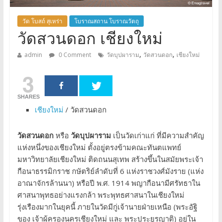
วัด โบสถ์ สุเหร่า
โบราณสถาน โบราณวัตถุ
วัดสวนดอก เชียงใหม่
,
,
admin
0 Comment
วัดบุปผาราม
วัดสวนดอก
เชียงใหม่
3
SHARES
เชียงใหม่
/ วัดสวนดอก
วัดสวนดอก
หรือ
วัดบุปผาราม
เป็นวัดเก่าแก่ ที่มีความสำคัญ
แห่งหนึ่งของเชียงใหม่ ตั้งอยู่ตรงข้ามคณะทันตแพทย์
มหาวิทยาลัยเชียงใหม่ ติดถนนสุเทพ สร้างขึ้นในสมัยพระเจ้า
กือนาธรรมิกราช กษัตริย์ลำดับที่ 6 แห่งราชวงศ์มังราย (แห่ง
อาณาจักรล้านนา) หรือปี พ.ศ. 1914 พญากือนามีศรัทธาใน
ศาสนาพุทธอย่างแรงกล้า พระพุทธศาสนาในเชียงใหม่
รุ่งเรืองมากในยุคนี้ ภายในวัดมีกู่เจ้านายฝ่ายเหนือ (พระอัฐิ
ของ เจ้าผู้ครองนครเชียงใหม่ และ พระประยูรญาติ) อยู่ใน