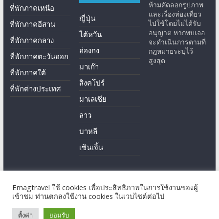
ห้ามคัดลอกรูปภาพ
ที่พักภาคเหนือ
และเรื่องท่องเที่ยว
ญี่ปุ่น
ไปใช้โดยไม่ได้รับ
ที่พักภาคอีสาน
อนุญาต หากพบเจอ
ไต้หวัน
ที่พักภาคกลาง
จะดำเนินการตามที่
ฮ่องกง
กฎหมายระบุไว้
ที่พักภาคตะวันออก
สูงสุด
มาเก๊า
ที่พักภาคใต้
สิงคโปร์
ที่พักต่างประเทศ
มาเลเซีย
ลาว
บาหลี
เซินเจิ้น
Emagtravel ใช้ cookies เพื่อประสิทธิภาพในการใช้งานของผู้
Copyright © 2026
EmagTravel
. All rights reserved.
เข้าชม ท่านตกลงใช้งาน cookies ในเวบไซต์ต่อไป
Theme: ColorMag by
ThemeGrill
. Powered by
WordPress
.
ตั้งค่า
ยอมรับ