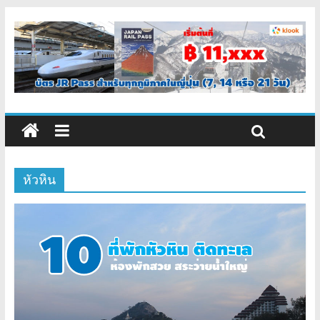
หัวหิน