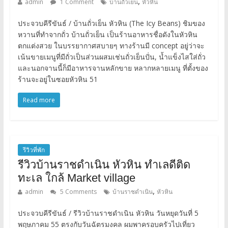
,
admin
1 Comment
บ้านถั่วเย็น
หัวหิน
ประจวบคีรีขันธ์ / บ้านถั่วเย็น หัวหิน (The Icy Beans) ชิมของ
หวานที่ทำจากถั่ว บ้านถั่วเย็น เป็นร้านอาหารชื่อดังในหัวหิน
ตกแต่งสวย ในบรรยากาศสบายๆ ทางร้านมี concept อยู่ว่าจะ
เน้นขายเมนูที่มีถั่วเป็นส่วนผสมเช่นถั่วเย็นปั่น, น้ำแข็งไสใส่ถั่ว
และนอกจานนี้ก็มีอาหารจานหลักขาย หลากหลายเมนู ที่ตั้งของ
ร้านจะอยู่ในซอยหัวหิน 51
Read more
รีวิวที่พัก
รีวิวบ้านราชดำเนิน หัวหิน ทำเลดีติด
ทะเล ใกล้ Market village
,
admin
5 Comments
บ้านราชดำเนิน
หัวหิน
ประจวบคีรีขันธ์ / รีวิวบ้านราชดำเนิน หัวหิน วันหยุดวันที่ 5
พฤษภาคม 55 ตรงกับวันฉัตรมงคล ผมพาครอบครัวไปเที่ยว