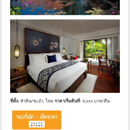
ที่ตั้ง:
หัวหิน/ชะอำ, ไทย
ราคาเริ่มต้นที่:
4,xxx บาท/คืน