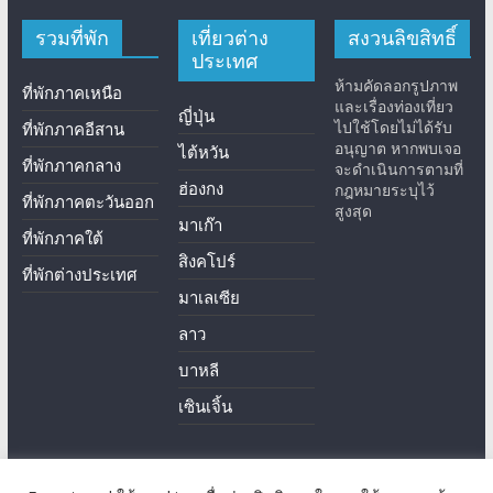
รวมที่พัก
เที่ยวต่าง
สงวนลิขสิทธิ์
ประเทศ
ห้ามคัดลอกรูปภาพ
ที่พักภาคเหนือ
และเรื่องท่องเที่ยว
ญี่ปุ่น
ไปใช้โดยไม่ได้รับ
ที่พักภาคอีสาน
อนุญาต หากพบเจอ
ไต้หวัน
ที่พักภาคกลาง
จะดำเนินการตามที่
ฮ่องกง
กฎหมายระบุไว้
ที่พักภาคตะวันออก
สูงสุด
มาเก๊า
ที่พักภาคใต้
สิงคโปร์
ที่พักต่างประเทศ
มาเลเซีย
ลาว
บาหลี
เซินเจิ้น