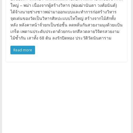
ใหญ่ – พม่า เนื่องจากผู้สร้างวิหาร (พ่อเฒ่านันตา วงศ์อนันต์)
ได้จ้างนายช่างชาวพม่ามาออกแบบและทำการก่อสร้างวิหาร
จุดเด่นของวัดเป็นวิหารศิลปะแบบไทใหญ่ สร้างจากไม้สักทั้ง
หลัง หลังคาหน้าจั่วยกเป็นช่อชั้น ลดหลั่นกันสวยงามมุงด้วยแป้น
เกร็ด เพดานประดับประดาด้วยกระจกสีลวดลายวิจิตรสวยงาม
ไม้ซ้ำกัน เสาทั้ง 68 ต้น ลงรักปิดทอง ประวัติวัดนันตาราม
Read more