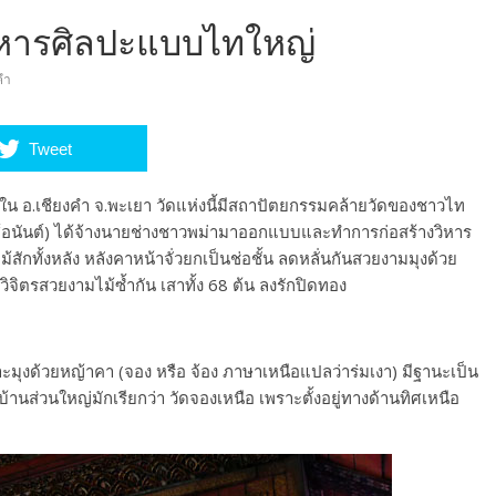
วิหารศิลปะแบบไทใหญ่
คำ
Tweet
ยงใน อ.เชียงคำ จ.พะเยา วัดแห่งนี้มีสถาปัตยกรรมคล้ายวัดของชาวไท
 วงศ์อนันต์) ได้จ้างนายช่างชาวพม่ามาออกแบบและทำการก่อสร้างวิหาร
ักทั้งหลัง หลังคาหน้าจั่วยกเป็นช่อชั้น ลดหลั่นกันสวยงามมุงด้วย
ิตรสวยงามไม้ซ้ำกัน เสาทั้ง 68 ต้น ลงรักปิดทอง
ะมุงด้วยหญ้าคา (จอง หรือ จ้อง ภาษาเหนือแปลว่าร่มเงา) มีฐานะเป็น
นส่วนใหญ่มักเรียกว่า วัดจองเหนือ เพราะตั้งอยู่ทางด้านทิศเหนือ