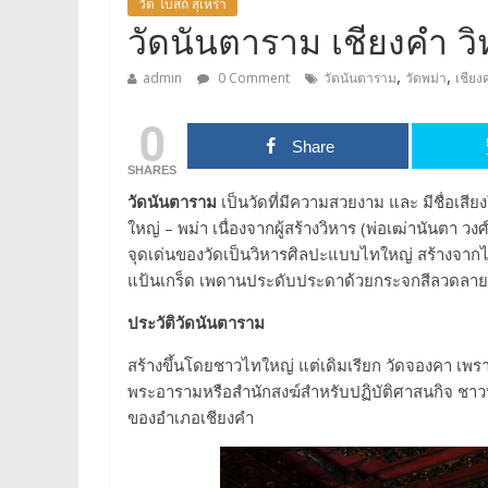
วัด โบสถ์ สุเหร่า
วัดนันตาราม เชียงคำ 
,
,
admin
0 Comment
วัดนันตาราม
วัดพม่า
เชียง
0
Share
SHARES
วัดนันตาราม
เป็นวัดที่มีความสวยงาม และ มีชื่อเสี
ใหญ่ – พม่า เนื่องจากผู้สร้างวิหาร (พ่อเฒ่านันตา
จุดเด่นของวัดเป็นวิหารศิลปะแบบไทใหญ่ สร้างจากไม้ส
แป้นเกร็ด เพดานประดับประดาด้วยกระจกสีลวดลายวิจ
ประวัติวัดนันตาราม
สร้างขึ้นโดยชาวไทใหญ่ แต่เดิมเรียก วัดจองคา เพรา
พระอารามหรือสำนักสงฆ์สำหรับปฏิบัติศาสนกิจ ชาวบ้า
ของอำเภอเชียงคำ