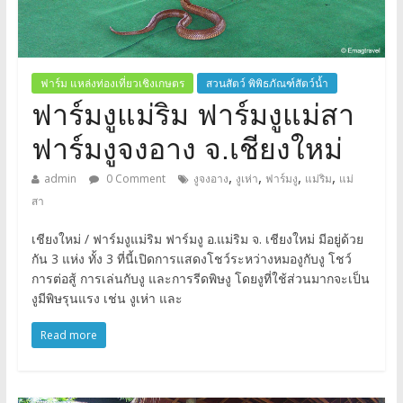
ฟาร์ม แหล่งท่องเที่ยวเชิงเกษตร
สวนสัตว์ พิพิธภัณฑ์สัตว์น้ำ
ฟาร์มงูแม่ริม ฟาร์มงูแม่สา
ฟาร์มงูจงอาง จ.เชียงใหม่
,
,
,
,
admin
0 Comment
งูจงอาง
งูเห่า
ฟาร์มงู
แม่ริม
แม่
สา
เชียงใหม่ / ฟาร์มงูแม่ริม ฟาร์มงู อ.แม่ริม จ. เชียงใหม่ มีอยู่ด้วย
กัน 3 แห่ง ทั้ง 3 ที่นี้เปิดการแสดงโชว์ระหว่างหมองูกับงู โชว์
การต่อสู้ การเล่นกับงู และการรีดพิษงู โดยงูที่ใช้ส่วนมากจะเป็น
งูมีพิษรุนแรง เช่น งูเห่า และ
Read more