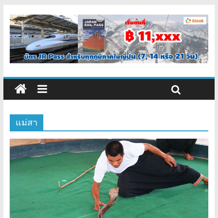
แม่สา