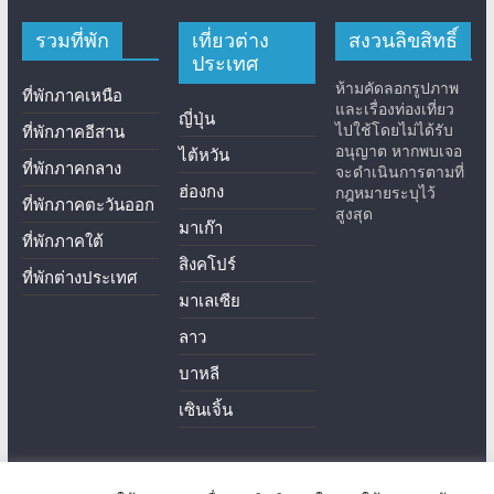
รวมที่พัก
เที่ยวต่าง
สงวนลิขสิทธิ์
ประเทศ
ห้ามคัดลอกรูปภาพ
ที่พักภาคเหนือ
และเรื่องท่องเที่ยว
ญี่ปุ่น
ไปใช้โดยไม่ได้รับ
ที่พักภาคอีสาน
อนุญาต หากพบเจอ
ไต้หวัน
ที่พักภาคกลาง
จะดำเนินการตามที่
ฮ่องกง
กฎหมายระบุไว้
ที่พักภาคตะวันออก
สูงสุด
มาเก๊า
ที่พักภาคใต้
สิงคโปร์
ที่พักต่างประเทศ
มาเลเซีย
ลาว
บาหลี
เซินเจิ้น