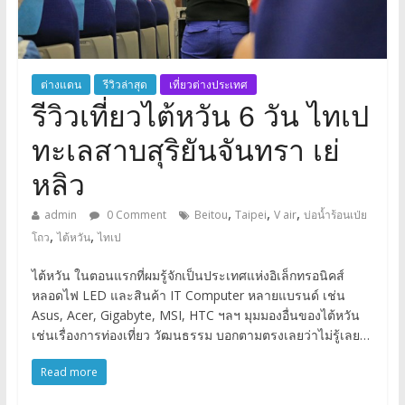
ต่างแดน
รีวิวล่าสุด
เที่ยวต่างประเทศ
รีวิวเที่ยวไต้หวัน 6 วัน ไทเป
ทะเลสาบสุริยันจันทรา เย่
หลิว
,
,
,
admin
0 Comment
Beitou
Taipei
V air
บ่อน้ำร้อนเป่ย
,
,
โถว
ไต้หวัน
ไทเป
ไต้หวัน ในตอนแรกที่ผมรู้จักเป็นประเทศแห่งอิเล็กทรอนิคส์
หลอดไฟ LED และสินค้า IT Computer หลายแบรนด์ เช่น
Asus, Acer, Gigabyte, MSI, HTC ฯลฯ มุมมองอื่นของไต้หวัน
เช่นเรื่องการท่องเที่ยว วัฒนธรรม บอกตามตรงเลยว่าไม่รู้เลย…
Read more