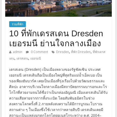
รวมที่พัก
10 ที่พักเดรสเดน Dresden
เยอรมนี ย่านใจกลางเมือง
,
,
admin
0 Comment
Dresden
ที่พัก Dresden
ที่พักเดรส
,
,
เดน
เดรสเดน
เยอรมนี
เดรสเดน (Dresden) เป็นเมืองหลวงของรัฐซัคเซิน ประเทศ
เยอรมนี เดรสเดินถือเป็นเมืองใหญ่ที่สุดริมแม่น้ำเอ็ลเบอ เป็น
รองเพียงฮัมบวร์ค เคยเป็นเมืองที่รุ่งเรืองไปด้วยวัฒนธรรมและ
ศิลปะ อาคารบริเวณใจกลางเมืองมีสถาปัตยกรรมบารอกและโร
โกโกที่สวยงามจนได้ชื่อว่าเป็นกล่องอัญมณี เมืองเดรสเดินได้รับ
ความเสียหายจากการทิ้งระเบิด โดยสัมพันธมิตรในช่วง
สงครามโลกครั้งที่ 2 ภายหลังสงครามได้มีการบูรณะโบราณ
สถานต่าง ๆ ในเมืองซึ่งใช้เวลากว่าหลายสิบปี เดรสเดินเคยมี
สถานะเป็นแหล่งมรดกโลกโดยยูเนสโกระหว่าง ค.ศ. 2004–