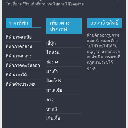
ใครที่อ่านรีวิวแล้วก็สามารถไปตามได้โดยง่าย
รวมที่พัก
เที่ยวต่าง
สงวนลิขสิทธิ์
ประเทศ
ห้ามคัดลอกรูปภาพ
ที่พักภาคเหนือ
และเรื่องท่องเที่ยว
ญี่ปุ่น
ไปใช้โดยไม่ได้รับ
ที่พักภาคอีสาน
อนุญาต หากพบเจอ
ไต้หวัน
ที่พักภาคกลาง
จะดำเนินการตามที่
ฮ่องกง
กฎหมายระบุไว้
ที่พักภาคตะวันออก
สูงสุด
มาเก๊า
ที่พักภาคใต้
สิงคโปร์
ที่พักต่างประเทศ
มาเลเซีย
ลาว
บาหลี
เซินเจิ้น