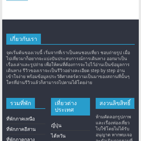
เกี่ยวกับเรา
จุดเริ่มต้นของเวบนี้ เริ่มจากที่เราเป็นคนชอบเที่ยว ชอบถ่ายรูป เมื่อ
ไปเที่ยวมาก็อยากจะแบ่งปันประสบการณ์การเดินทาง ออกมาเป็น
เรื่องเล่าและรูปถ่าย เพื่อให้คนที่ต้องการจะไปไว้อ่านเป็นข้อมูลการ
เดินทาง รีวิวของเราจะเป็นรีวิวอย่างละเอียด step by step อ่าน
เข้าใจง่าย พร้อมข้อมูลประวัติศาสตร์ความเป็นมาของสถานที่นั้นๆ
ใครที่อ่านรีวิวแล้วก็สามารถไปตามได้โดยง่าย
รวมที่พัก
เที่ยวต่าง
สงวนลิขสิทธิ์
ประเทศ
ห้ามคัดลอกรูปภาพ
ที่พักภาคเหนือ
และเรื่องท่องเที่ยว
ญี่ปุ่น
ไปใช้โดยไม่ได้รับ
ที่พักภาคอีสาน
อนุญาต หากพบเจอ
ไต้หวัน
ที่พักภาคกลาง
จะดำเนินการตามที่