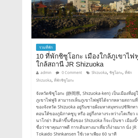
รวมที่พัก
10 ที่พักชิซูโอกะ เมืองใกล้ภูเขาไฟฟู
ใกล้สถานี JR Shizuoka
,
,
admin
0 Comment
Shizuoka
ชิซูโอกะ
ที่พัก
,
Shizuoka
ที่พักชิซูโอกะ
จังหวัดชิซูโอกะ (静岡県, Shizuoka-ken) เป็นเมืองที่อยู่ใ
ภูเขาไฟฟูจิ สามารถเห็นภูเขาไฟฟูจิได้จากหลายสถานที่ ที
ของจังหวัด Shizuoka อยู่ริมชายฝั่งมหาสมุทรแปซิฟิกทา
ตอนใต้ของภูมิภาคชูบุ หรือ อยู่กึ่งกลางระหว่างโตเกียว
นาโกย่า สินค้าขึ้นชื่อของ Shizuoka ก็จะเป็นชา เมืองนี้ข
ชื่อว่าชาคุณภาพดี การเดินทางมาเที่ยวก็ง่ายมาก นั่ง JR
Tokaido Shinkansen ใช้เวลาเพียง 60 นาที