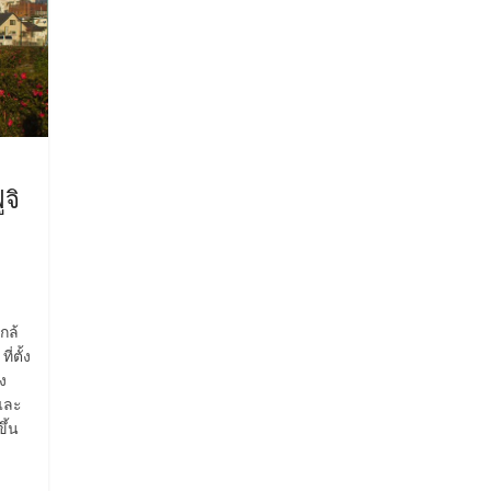
จิ
กล้
่ตั้ง
ง
 และ
ึ้น