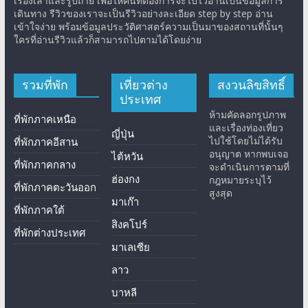
เรื่องเล่าและรูปถ่าย เพื่อให้คนที่ต้องการจะไปไว้อ่านเป็นข้อมูลการ
เดินทาง รีวิวของเราจะเป็นรีวิวอย่างละเอียด step by step อ่าน
เข้าใจง่าย พร้อมข้อมูลประวัติศาสตร์ความเป็นมาของสถานที่นั้นๆ
ใครที่อ่านรีวิวแล้วก็สามารถไปตามได้โดยง่าย
รวมที่พัก
เที่ยวต่าง
สงวนลิขสิทธิ์
ประเทศ
ห้ามคัดลอกรูปภาพ
ที่พักภาคเหนือ
และเรื่องท่องเที่ยว
ญี่ปุ่น
ไปใช้โดยไม่ได้รับ
ที่พักภาคอีสาน
อนุญาต หากพบเจอ
ไต้หวัน
ที่พักภาคกลาง
จะดำเนินการตามที่
ฮ่องกง
กฎหมายระบุไว้
ที่พักภาคตะวันออก
สูงสุด
มาเก๊า
ที่พักภาคใต้
สิงคโปร์
ที่พักต่างประเทศ
มาเลเซีย
ลาว
บาหลี