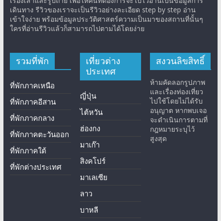
เรื่องเล่าและรูปถ่าย เพื่อให้คนที่ต้องการจะไปไว้อ่านเป็นข้อมูลการ
เดินทาง รีวิวของเราจะเป็นรีวิวอย่างละเอียด step by step อ่าน
เข้าใจง่าย พร้อมข้อมูลประวัติศาสตร์ความเป็นมาของสถานที่นั้นๆ
ใครที่อ่านรีวิวแล้วก็สามารถไปตามได้โดยง่าย
รวมที่พัก
เที่ยวต่าง
สงวนลิขสิทธิ์
ประเทศ
ห้ามคัดลอกรูปภาพ
ที่พักภาคเหนือ
และเรื่องท่องเที่ยว
ญี่ปุ่น
ไปใช้โดยไม่ได้รับ
ที่พักภาคอีสาน
อนุญาต หากพบเจอ
ไต้หวัน
ที่พักภาคกลาง
จะดำเนินการตามที่
ฮ่องกง
กฎหมายระบุไว้
ที่พักภาคตะวันออก
สูงสุด
มาเก๊า
ที่พักภาคใต้
สิงคโปร์
ที่พักต่างประเทศ
มาเลเซีย
ลาว
บาหลี