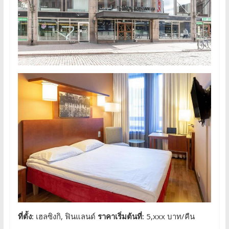
ที่ตั้ง:
เฮลซิงกิ, ฟินแลนด์
ราคาเริ่มต้นที่:
5,xxx บาท/คืน