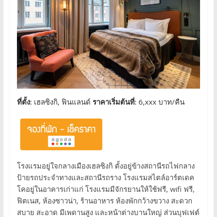
ที่ตั้ง:
เฮลซิงกิ, ฟินแลนด์
ราคาเริ่มต้นที่:
6,xxx บาท/คืน
โรงแรมอยู่ใจกลางเมืองเฮลซิงกิ ตั้งอยู่ข้างสถานีรถไฟกลาง
ป้ายรถประจำทางและสถานีรถราง โรงแรมสไตล์อาร์ตเดค
โคอยู่ในอาคารเก่าแก่ โรงแรมมีจักรยานให้ใช้ฟรี, wifi ฟรี,
ฟิตเนส, ห้องซาวน่า, ร้านอาหาร ห้องพักกว้างขวาง สะดวก
สบาย สะอาด มีเพดานสูง และหน้าต่างบานใหญ่ ส่วนบุฟเฟต์