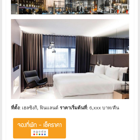
ที่ตั้ง:
เฮลซิงกิ, ฟินแลนด์
ราคาเริ่มต้นที่:
6,xxx บาท/คืน