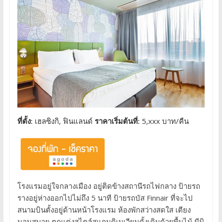
ที่ตั้ง:
เฮลซิงกิ, ฟินแลนด์
ราคาเริ่มต้นที่:
5,xxx บาท/คืน
โรงแรมอยู่ใจกลางเมือง อยู่ติดข้างสถานีรถไฟกลาง ป้ายรถ
รางอยู่ห่างออกไปไม่ถึง 5 นาที ป้ายรถบัส Finnair ที่จะไป
สนามบินตั้งอยู่ด้านหน้าโรงแรม ห้องพักสว่างสดใส เตียง
นอนสบาย ตกแต่งสไตล์สแกนดิเนเวียนดั้งเดิมด้วยพื้นไม้ มีมิ