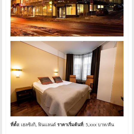
ที่ตั้ง:
เฮลซิงกิ, ฟินแลนด์
ราคาเริ่มต้นที่:
5,xxx บาท/คืน