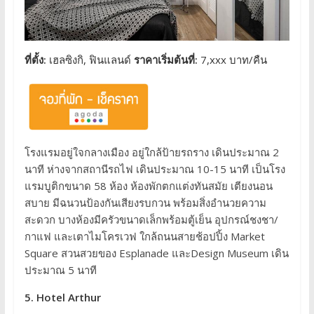
ที่ตั้ง:
เฮลซิงกิ, ฟินแลนด์
ราคาเริ่มต้นที่:
7,xxx บาท/คืน
โรงแรมอยู่ใจกลางเมือง อยู่ใกล้ป้ายรถราง เดินประมาณ 2
นาที ห่างจากสถานีรถไฟ เดินประมาณ 10-15 นาที เป็นโรง
แรมบูติกขนาด 58 ห้อง ห้องพักตกแต่งทันสมัย เตียงนอน
สบาย มีฉนวนป้องกันเสียงรบกวน พร้อมสิ่งอำนวยความ
สะดวก บางห้องมีครัวขนาดเล็กพร้อมตู้เย็น อุปกรณ์ชงชา/
กาแฟ และเตาไมโครเวฟ ใกล้ถนนสายช้อปปิ้ง Market
Square สวนสวยของ Esplanade และDesign Museum เดิน
ประมาณ 5 นาที
5. Hotel Arthur