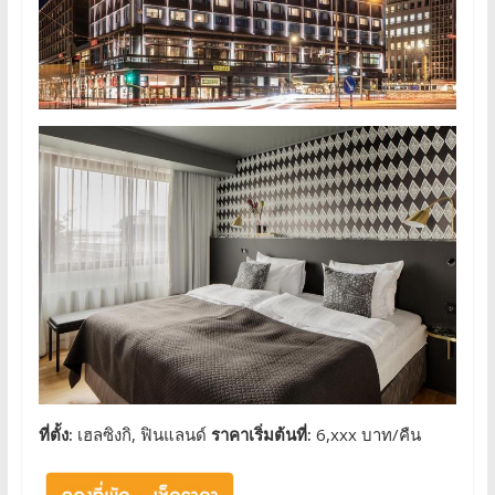
ที่ตั้ง:
เฮลซิงกิ, ฟินแลนด์
ราคาเริ่มต้นที่:
6,xxx บาท/คืน