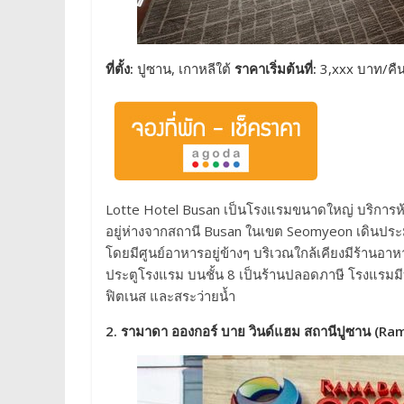
ที่ตั้ง:
ปูซาน, เกาหลีใต้
ราคาเริ่มต้นที่:
3,xxx บาท/คื
Lotte Hotel Busan เป็นโรงแรมขนาดใหญ่ บริการห้อ
อยู่ห่างจากสถานี Busan ในเขต Seomyeon เดินประ
โดยมีศูนย์อาหารอยู่ข้างๆ บริเวณใกล้เคียงมีร้านอา
ประตูโรงแรม บนชั้น 8 เป็นร้านปลอดภาษี โรงแรมมีบ
ฟิตเนส และสระว่ายน้ำ
2. รามาดา อองกอร์ บาย วินด์แฮม สถานีปูซาน (