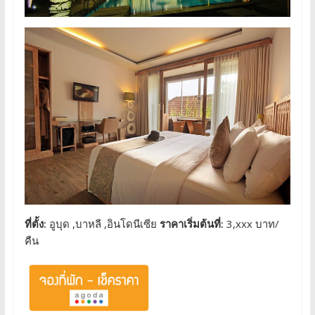
ที่ตั้ง:
อูบุด ,บาหลี ,อินโดนีเซีย
ราคาเริ่มต้นที่:
3,xxx บาท/
คืน