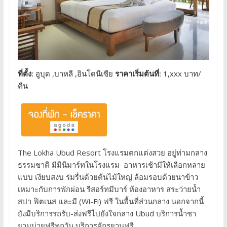
ที่ตั้ง:
อูบุด ,บาหลี ,อินโดนีเซีย
ราคาเริ่มต้นที่:
1,xxx บาท/
คืน
The Lokha Ubud Resort โรงแรมตกแต่งสวย อยู่ท่ามกลาง
ธรรมชาติ มีมินิมาร์ทในโรงแรม อาหารเช้ามีให้เลือกหลาย
แบบ เงียบสงบ ร่มรื่นด้วยต้นไม้ใหญ่ ล้อมรอบด้วยนาข้าว
เหมาะกับการพักผ่อน รีสอร์ทมีบาร์ ห้องอาหาร สระว่ายน้ำ
สปา ฟิตเนส และมี (Wi-Fi) ฟรี ในพื้นที่ส่วนกลาง นอกจากนี้
ยังมีบริการรถรับ-ส่งฟรีไปยังใจกลาง Ubud บริการน้ำชา
ยามบ่ายฟรีทุกวัน บริการจักรยานฟรี