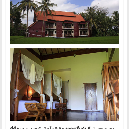
ที่ตั้ง:
อูบุด ,บาหลี ,อินโดนีเซีย
ราคาเริ่มต้นที่:
2,xxx บาท/