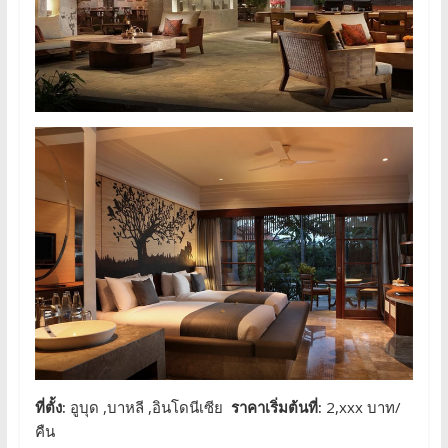
ที่ตั้ง:
อูบุด ,บาหลี ,อินโดนีเซีย
ราคาเริ่มต้นที่:
2,xxx บาท/
คืน