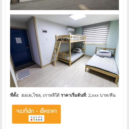
ที่ตั้ง:
ฮงแด,โซล, เกาหลีใต้
ราคาเริ่มต้นที่:
2,xxx บาท/คืน