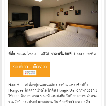
ที่ตั้ง:
ฮงแด, โซล ,เกาหลีใต้
ราคาเริ่มต้นที่:
1,xxx บาท/คืน
Nabi Hostel ตั้งอยู่บนถนนหลัก ตรงข้ามแหล่งช้อปปิ้ง
Hongdae ใกล้สถานีรถไฟใต้ดิน Hongik Uni. จากทางออก 3
ใช้เวลาเดินประมาณ 5 นาที และยังติดกับป้ายรถประจำทาง
รวมถึงป้ายรถประจำทางสนามบิน ห้องพักกว้างขวาง สิ่ง