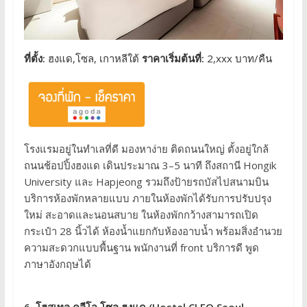
ที่ตั้ง:
ฮงแด,โซล, เกาหลีใต้
ราคาเริ่มต้นที่:
2,xxx บาท/คืน
โรงแรมอยู่ในทำเลที่ดี มองหาง่าย ติดถนนใหญ่ ตั้งอยู่ใกล้
ถนนช้อปปิ้งฮงแด เดินประมาณ 3–5 นาที ถึงสถานี Hongik
University และ Hapjeong รวมถึงป้ายรถบัสไปสนามบิน
บริการห้องพักหลายแบบ ภายในห้องพักได้รับการปรับปรุง
ใหม่ สะอาดและนอนสบาย ในห้องพักกว้างสามารถเปิด
กระเป๋า 28 นิ้วได้ ห้องน้ำแยกกับห้องอาบน้ำ พร้อมสิ่งอำนวย
ความสะดวกแบบพื้นฐาน พนักงานที่ front บริการดี พูด
ภาษาอังกฤษได้
6. โฮสเทล คลีโอ โซล ฮงแด (Hostel CLEO Seoul