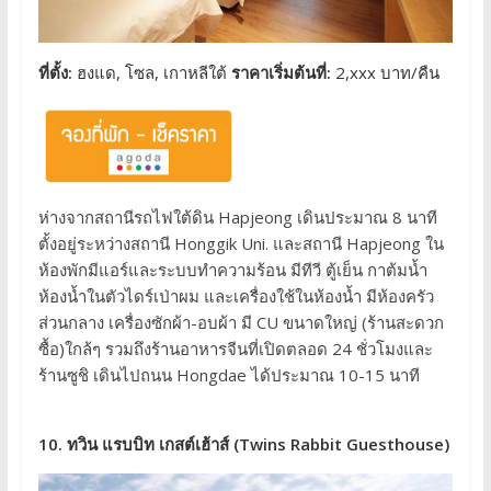
ที่ตั้ง:
ฮงแด, โซล, เกาหลีใต้
ราคาเริ่มต้นที่:
2,xxx บาท/คืน
ห่างจากสถานีรถไฟใต้ดิน Hapjeong เดินประมาณ 8 นาที
ตั้งอยู่ระหว่างสถานี Honggik Uni. และสถานี Hapjeong ใน
ห้องพักมีแอร์และระบบทำความร้อน มีทีวี ตู้เย็น กาต้มน้ำ
ห้องน้ำในตัวไดร์เป่าผม และเครื่องใช้ในห้องน้ำ มีห้องครัว
ส่วนกลาง เครื่องซักผ้า-อบผ้า มี CU ขนาดใหญ่ (ร้านสะดวก
ซื้อ)ใกล้ๆ รวมถึงร้านอาหารจีนที่เปิดตลอด 24 ชั่วโมงและ
ร้านซูชิ เดินไปถนน Hongdae ได้ประมาณ 10-15 นาที
10. ทวิน แรบบิท เกสต์เฮ้าส์ (Twins Rabbit Guesthouse)