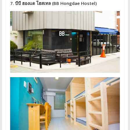
7. บีบี ฮองแด โฮสเทล (BB Hongdae Hostel)