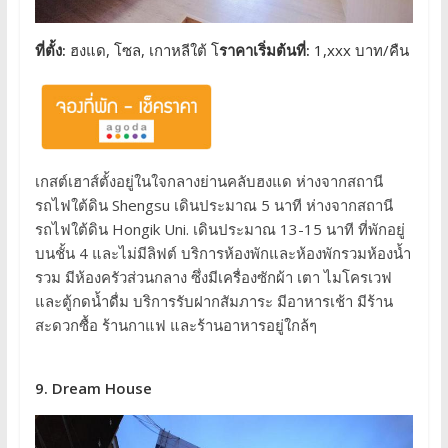
ที่ตั้ง:
ฮงแด, โซล, เกาหลีใต้ โ
ราคาเริ่มต้นที่:
1,xxx บาท/คืน
เกสต์เฮาส์ตั้งอยู่ในใจกลางย่านคลับฮงแด ห่างจากสถานี
รถไฟใต้ดิน Shengsu เดินประมาณ 5 นาที ห่างจากสถานี
รถไฟใต้ดิน Hongik Uni. เดินประมาณ 13-15 นาที ที่พักอยู่
บนชั้น 4 และไม่มีลิฟต์ บริการห้องพักและห้องพักรวมห้องน้ำ
รวม มีห้องครัวส่วนกลาง ซึ่งมีเครื่องซักผ้า เตา ไมโครเวฟ
และตู้กดน้ำดื่ม บริการรับฝากสัมภาระ มีอาหารเช้า มีร้าน
สะดวกซื้อ ร้านกาแฟ และร้านอาหารอยู่ใกล้ๆ
9. Dream House