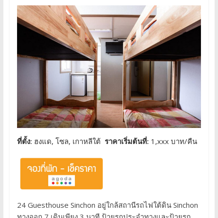
ที่ตั้ง:
ฮงแด, โซล, เกาหลีใต้
ราคาเริ่มต้นที่:
1,xxx บาท/คืน
24 Guesthouse Sinchon อยู่ใกล้สถานีรถไฟใต้ดิน Sinchon
ทางออก 7 เดินเพียง 3 นาที ป้ายรถประจำทางและป้ายรถ