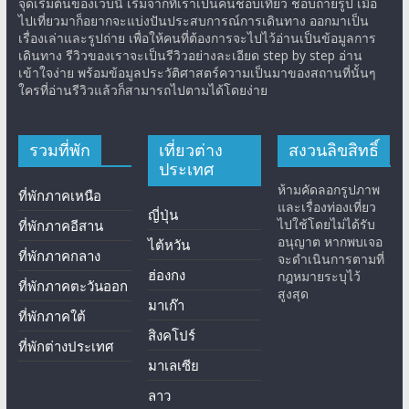
จุดเริ่มต้นของเวบนี้ เริ่มจากที่เราเป็นคนชอบเที่ยว ชอบถ่ายรูป เมื่อ
ไปเที่ยวมาก็อยากจะแบ่งปันประสบการณ์การเดินทาง ออกมาเป็น
เรื่องเล่าและรูปถ่าย เพื่อให้คนที่ต้องการจะไปไว้อ่านเป็นข้อมูลการ
เดินทาง รีวิวของเราจะเป็นรีวิวอย่างละเอียด step by step อ่าน
เข้าใจง่าย พร้อมข้อมูลประวัติศาสตร์ความเป็นมาของสถานที่นั้นๆ
ใครที่อ่านรีวิวแล้วก็สามารถไปตามได้โดยง่าย
รวมที่พัก
เที่ยวต่าง
สงวนลิขสิทธิ์
ประเทศ
ห้ามคัดลอกรูปภาพ
ที่พักภาคเหนือ
และเรื่องท่องเที่ยว
ญี่ปุ่น
ไปใช้โดยไม่ได้รับ
ที่พักภาคอีสาน
อนุญาต หากพบเจอ
ไต้หวัน
ที่พักภาคกลาง
จะดำเนินการตามที่
ฮ่องกง
กฎหมายระบุไว้
ที่พักภาคตะวันออก
สูงสุด
มาเก๊า
ที่พักภาคใต้
สิงคโปร์
ที่พักต่างประเทศ
มาเลเซีย
ลาว