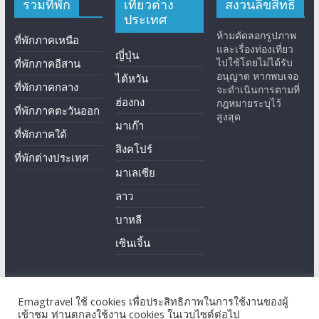
รวมที่พัก
เที่ยวต่าง
สงวนลิขสิทธิ์
ประเทศ
ห้ามคัดลอกรูปภาพ
ที่พักภาคเหนือ
และเรื่องท่องเที่ยว
ญี่ปุ่น
ไปใช้โดยไม่ได้รับ
ที่พักภาคอีสาน
อนุญาต หากพบเจอ
ไต้หวัน
ที่พักภาคกลาง
จะดำเนินการตามที่
ฮ่องกง
กฎหมายระบุไว้
ที่พักภาคตะวันออก
สูงสุด
มาเก๊า
ที่พักภาคใต้
สิงคโปร์
ที่พักต่างประเทศ
มาเลเซีย
ลาว
บาหลี
เซินเจิ้น
Emagtravel ใช้ cookies เพื่อประสิทธิภาพในการใช้งานของผู้
Copyright © 2026
EmagTravel
. All rights reserved.
เข้าชม ท่านตกลงใช้งาน cookies ในเวบไซต์ต่อไป