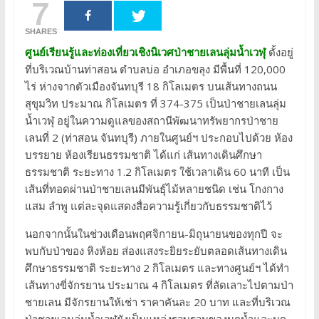
7
SHARES
ศูนย์เรียนรู้และท่องเที่ยวเชิงนิเวศป่าชายเลนลุ่มน้ำเวฬุ
ตั้งอยู่
ที่บริเวณบ้านท่าสอน ตำบลบ่อ อำเภอขลุง มีพื้นที่ 120,000
ไร่ ห่างจากตัวเมืองจันทบุรี 18 กิโลเมตร บนเส้นทางถนน
สุขุมวิท ประมาณ กิโลเมตร ที่ 374-375 เป็นป่าชายเลนลุ่ม
น้ำเวฬุ อยู่ในความดูแลของสถานีพัฒนาทรัพยากรป่าชาย
เลนที่ 2 (ท่าสอน จันทบุรี) ภายในศูนย์ฯ ประกอบไปด้วย ห้อง
บรรยาย ห้องเรียนธรรมชาติ ได้แก่ เส้นทางเดินศึกษา
ธรรมชาติ ระยะทาง 1.2 กิโลเมตร ใช้เวลาเดิน 60 นาที เป็น
เส้นที่ทอดผ่านป่าชายเลนมีพันธุ์ไม้หลายชนิด เช่น โกงกาง
แสม ลำพู แต่ละจุดแสดงสื่อความรู้เกี่ยวกับธรรมชาติไว้
นอกจากนั้นในช่วงเดือนพฤศจิกายน-มิถุนายนของทุกปี จะ
พบกับป่าของ หิงห้อย ส่องแสงระยิยระยับตลอดเส้นทางเดิน
ศึกษาธรรมชาติ ระยะทาง 2 กิโลเมตร และทางศูนย์ฯ ได้ทำ
เส้นทางขี่จักรยาน ประมาณ 4 กิโลเมตร ที่ลัดเลาะไปตามป่า
ชายเลน มีจักรยานให้เช่า ราคาคันละ 20 บาท และที่บริเวณ