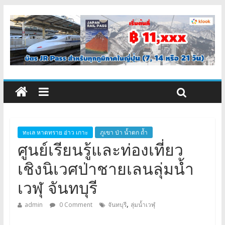
ทะเล หาดทราย อ่าว เกาะ
ภูเขา ป่า น้ำตก ถ้ำ
ศูนย์เรียนรู้และท่องเที่ยว
เชิงนิเวศป่าชายเลนลุ่มน้ำ
เวฬุ จันทบุรี
,
admin
0 Comment
จันทบุรี
ลุ่มน้ำเวฬุ